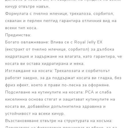
кичур отвътре навън.
Формулата с пчелно млечице, трехалоза, сорбитол,
сквалан и перлен пептид гарантира отличния вид на
всеки тип коса.
Предимства:
Богато овлажняване: Влива се с Royal Jelly EX
(екстракт от пчелно млечице, сорбитол) за дълбока
хидратация и задържане на влагата, като гарантира, че
косата ви остава хидратирана и мека.
Изглаждане на косата: Трехалозата и сорбитолът
работят заедно, за да поддържат косата ви гладка, без
фриз ефект, което я прави по-лесна за оформяне.
Подсилване на кутикулите на косата: PCA и слаба
киселинна основа стягат и защитават кутикулите на
косата ви, добавяйки допълнителна здравина и
устойчивост на всеки кичур.
Възстановяване отвътре на структурата на косъма:
Дериватите на фитостерил проникват дълбоко, за да