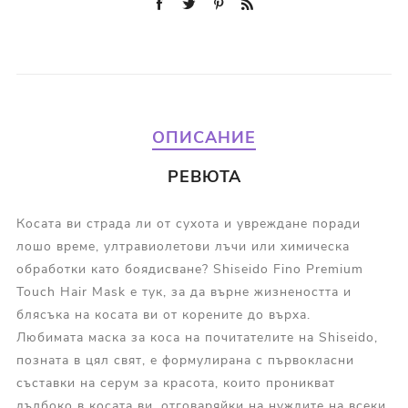
ОПИСАНИЕ
РЕВЮТА
Косата ви страда ли от сухота и увреждане поради
лошо време, ултравиолетови лъчи или химическа
обработки като боядисване? Shiseido Fino Premium
Touch Hair Mask е тук, за да върне жизнеността и
блясъка на косата ви от корените до върха.
Любимата маска за коса на почитателите на Shiseido,
позната в цял свят, е формулирана с първокласни
съставки на серум за красота, които проникват
дълбоко в косата ви, отговаряйки на нуждите на всеки