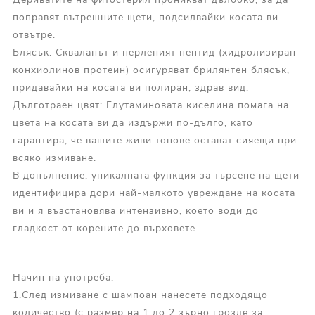
поправят вътрешните щети, подсилвайки косата ви
отвътре.
Блясък: Скваланът и перленият пептид (хидролизиран
конхиолинов протеин) осигуряват брилянтен блясък,
придавайки на косата ви полиран, здрав вид.
Дълготраен цвят: Глутаминовата киселина помага на
цвета на косата ви да издържи по-дълго, като
гарантира, че вашите живи тонове остават сияещи при
всяко измиване.
В допълнение, уникалната функция за търсене на щети
идентифицира дори най-малкото увреждане на косата
ви и я възстановява интензивно, което води до
гладкост от корените до върховете.
Начин на употреба:
1.
След измиване с шампоан нанесете подходящо
количество (с размер на 1 до 2 зърно грозде за