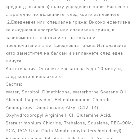
средно дълга коса) върху увредените зони. Разнесете
старателно по дължините
, след което изплакнете.
2.
Ежедневна или специална грижа: Високо ефективна
за ежедневна употреба или специална грижа, в
зависимост от състоянието на косата и
предпочитанията ви.
Ежедневна грижа: Използвайте
като заместител на балсам и изплакнете след една
минута.
Като терапия: Оставете маската за 5 до 10 минути,
след което я изплакнете.
Състав:
Water, Sorbitol, Dimethicone, Waterborne Soatane Oil
Alcohol, Isopenyldiol, Behentrimonium Chloride,
Aminopropyl Dimethicone, Alkyl (C12, 14)
Oxyhydroxpropyl Arginine HCI, Glutamine Acid,
Steraltrimonium Chloride, Trehalose, Squalane, PEG-90M,
PCA, PCA Uroil Gluta Minate (phytosteryl/octildecyl),
Polyquateranium-64, Royal Jelly Extract, Setanol,