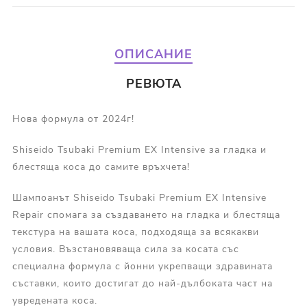
ОПИСАНИЕ
РЕВЮТА
Нова формула от 2024г!
Shiseido Tsubaki Premium EX Intensive за гладка и
блестяща коса до самите връхчета!
Шампоанът Shiseido Tsubaki Premium EX Intensive
Repair спомага за създаването на гладка и блестяща
текстура на вашата коса, подходяща за всякакви
условия. Възстановяваща сила за косата със
специална формула с йонни укрепващи здравината
съставки, които достигат до най-дълбоката част на
увредената коса.