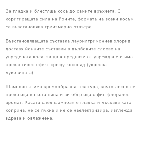
За гладка и блестяща коса до самите връхчета. С
коригиращата сила на йоните, формата на всеки косъм
се възстановява триизмерно отвътре.
Възстановяващата съставка лаурилтримониев хлорид
доставя йонните съставки в дълбоките слоеве на
увредената коса, за да я предпази от увреждане и има
превантивен ефект срещу косопад (укрепва
луковицата).
Шампоанът има кремообразна текстура, която лесно се
превръща в гъста пяна и ви обгръща с фин флорален
аромат. Косата след шампоан е гладка и лъскава като
коприна, не се пухка и не се наелектризира, изглежда
здрава и овлажнена.