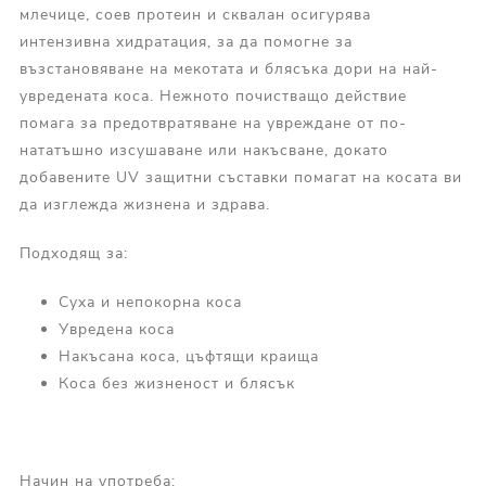
млечице, соев протеин и сквалан осигурява
интензивна хидратация, за да помогне за
възстановяване на мекотата и блясъка дори на най-
увредената коса. Нежното почистващо действие
помага за предотвратяване на увреждане от по-
нататъшно изсушаване или накъсване, докато
добавените UV защитни съставки помагат на косата ви
да изглежда жизнена и здрава.
Подходящ за:
Суха и непокорна коса
Увредена коса
Накъсана коса, цъфтящи краища
Коса без жизненост и блясък
Начин на употреба: