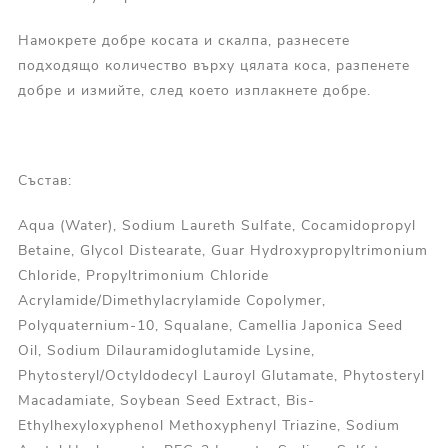
Намокрете добре косата и скалпа, разнесете
подходящо количество върху цялата коса, разпенете
добре и измийте, след което изплакнете добре.
Състав:
Aqua (Water), Sodium Laureth Sulfate, Cocamidopropyl
Betaine, Glycol Distearate, Guar Hydroxypropyltrimonium
Chloride, Propyltrimonium Chloride
Acrylamide/Dimethylacrylamide Copolymer,
Polyquaternium-10, Squalane, Camellia Japonica Seed
Oil, Sodium Dilauramidoglutamide Lysine,
Phytosteryl/Octyldodecyl Lauroyl Glutamate, Phytosteryl
Macadamiate, Soybean Seed Extract, Bis-
Ethylhexyloxyphenol Methoxyphenyl Triazine, Sodium