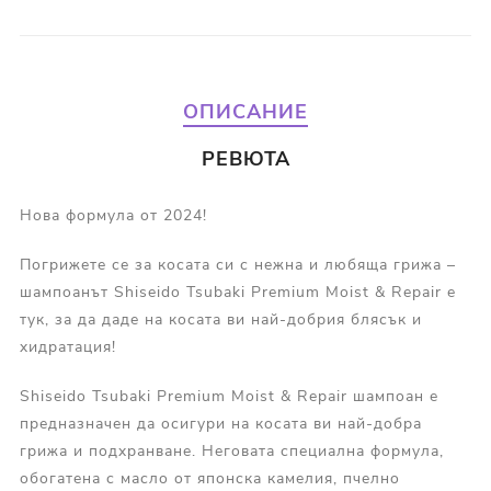
ОПИСАНИЕ
РЕВЮТА
Нова формула от 2024!
Погрижете се за косата си с нежна и любяща грижа –
шампоанът Shiseido Tsubaki Premium Moist & Repair е
тук, за да даде на косата ви най-добрия блясък и
хидратация!
Shiseido Tsubaki Premium Moist & Repair шампоан е
предназначен да осигури на косата ви най-добра
грижа и подхранване. Неговата специална формула,
обогатена с масло от японска камелия, пчелно