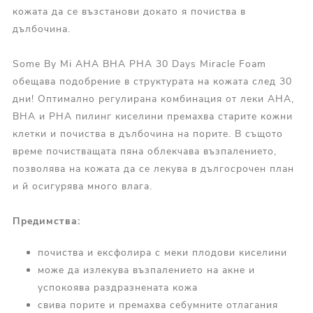
кожата да се възстанови докато я почиства в
дълбочина.
Some By Mi AHA BHA PHA 30 Days Miracle Foam
обещава подобрение в структурата на кожата след 30
дни! Оптимално регулирана комбинация от леки AHA,
BHA и PHA пилинг киселини премахва старите кожни
клетки и почиства в дълбочина на порите. В същото
време почистващата пяна облекчава възпалението,
позволява на кожата да се лекува в дългосрочен план
и й осигурява много влага.
Предимства:
почиства и ексфолира с меки плодови киселини
може да излекува възпалението на акне и
успокоява раздразнената кожа
свива порите и премахва себумните отлагания