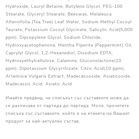
Hydroxide, Lauryl Betaine, Butylene Glycol, PEG-100
Stearate, Glyceryl Stearate, Beeswax, Melaleuca
Alternifolia (Tea Tree) Leaf Water, Sodium Methyl Cocoyl
Taurate, Potassium Cocoyl Glycinate, Salicylic Acid(5,000
ppm), Dipropylene Glycol, Sodium Chloride,
Hydroxyacetophenone, Mentha Piperita (Peppermint) Oil,
Caprylyl Glycol, 1,2-Hexanediol, Disodium EDTA,
Hydroxyethylcellulose, Calamine, Gluconolactone(10
ppm), Dipotassium Glycyrrhizate, Citric Acid(10 ppm),
Artemisia Vulgaris Extract, Madecassoside, Asiaticoside,
Madecassic Acid, Asiatic Acid
Имайте предвид, че списъкът със съставките може да
се различава от партида до партида. Моля, прочетете
списъка със съставките, който е на етикета на Вашият
продукт за най-актуален състав.