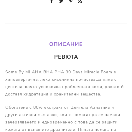
ОПИСАНИЕ
РЕВЮТА
Some By Mi AHA BHA PHA 30 Days Miracle Foam е
хипоалергична, леко киселинна почистваща пяна с
центела, която успокоява проблемната кожа, докато й
доставя хидратация и хранителни вещества.
Обогатена с 80% екстракт от Центела Азиатика и
други активни съставки, които помагат да се намали
зачервяването и едновременно с това да се защити
кожата от външните дразнители. Пяната помага на