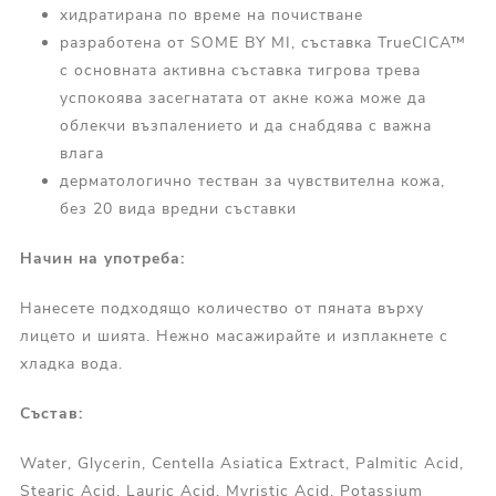
хидратирана по време на почистване
разработена от SOME BY MI, съставка TrueCICA™
с основната активна съставка тигрова трева
успокоява засегнатата от акне кожа може да
облекчи възпалението и да снабдява с важна
влага
дерматологично тестван за чувствителна кожа,
без 20 вида вредни съставки
Начин на употреба:
Нанесете подходящо количество от пяната върху
лицето и шията. Нежно масажирайте и изплакнете с
хладка вода.
Състав:
Water, Glycerin, Centella Asiatica Extract, Palmitic Acid,
Stearic Acid, Lauric Acid, Myristic Acid, Potassium