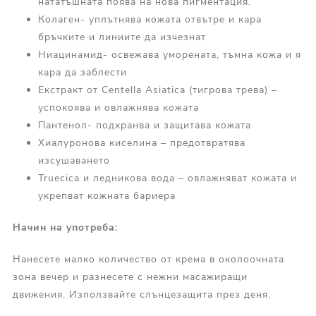
нататъшната поява на нова пигментация.
Колаген- уплътнява кожата отвътре и кара
бръчките и линиите да изчезнат
Ниацинамид- освежава уморената, тъмна кожа и я
кара да заблести
Екстракт от Centella Asiatica (тигрова трева) –
успокоява и овлажнява кожата
Пантенол- подхранва и защитава кожата
Хиалуронова киселина – предотвратява
изсушаването
Truecica и ледникова вода – овлажняват кожата и
укрепват кожната бариера
Начин на употреба:
Нанесете малко количество от крема в околоочната
зона вечер и разнесете с нежни масажиращи
движения. Използвайте слънцезащита през деня.