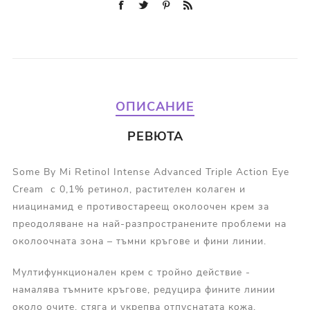
ОПИСАНИЕ
РЕВЮТА
Some By Mi Retinol Intense Advanced Triple Action Eye
Cream с 0,1% ретинол, растителен колаген и
ниацинамид е противостареещ околоочен крем за
преодоляване на най-разпространените проблеми на
околоочната зона – тъмни кръгове и фини линии.
Мултифункционален крем с тройно действие -
намалява тъмните кръгове, редуцира фините линии
около очите, стяга и укрепва отпуснатата кожа.