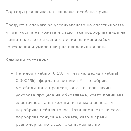
Подходящ за всякакъв тип кожа, особено зряла.
Продуктът спомага за увеличаването на еластичността
и плътността на кожата и също така подобрява вида на
тъмните кръгове и фините линии, елиминирайки
повехналия и уморен вид на околоочната зона.
Ключови съставки:
Ретинол (Retinol 0,1%) и Ретиналдехид (Retinal
0,0001%) -форма на витамин А. Подобрява
метаболитните процеси, като по този начин
ускорява процеса на обновяване, което повишава
еластичността на кожата, изглажда релефа и
подобрява нейния тонус. Този комплекс не само
подобрява тонуса на кожата, като я прави
равномерна, но също така намалява по-