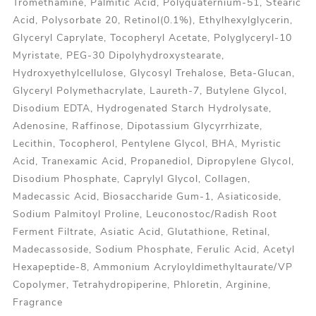
Tromethamine, Palmitic Acid, Polyquaternium-51, Stearic
Acid, Polysorbate 20, Retinol(0.1%), Ethylhexylglycerin,
Glyceryl Caprylate, Tocopheryl Acetate, Polyglyceryl-10
Myristate, PEG-30 Dipolyhydroxystearate,
Hydroxyethylcellulose, Glycosyl Trehalose, Beta-Glucan,
Glyceryl Polymethacrylate, Laureth-7, Butylene Glycol,
Disodium EDTA, Hydrogenated Starch Hydrolysate,
Adenosine, Raffinose, Dipotassium Glycyrrhizate,
Lecithin, Tocopherol, Pentylene Glycol, BHA, Myristic
Acid, Tranexamic Acid, Propanediol, Dipropylene Glycol,
Disodium Phosphate, Caprylyl Glycol, Collagen,
Madecassic Acid, Biosaccharide Gum-1, Asiaticoside,
Sodium Palmitoyl Proline, Leuconostoc/Radish Root
Ferment Filtrate, Asiatic Acid, Glutathione, Retinal,
Madecassoside, Sodium Phosphate, Ferulic Acid, Acetyl
Hexapeptide-8, Ammonium Acryloyldimethyltaurate/VP
Copolymer, Tetrahydropiperine, Phloretin, Arginine,
Fragrance