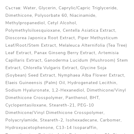
Състав: Water, Glycerin, Caprylic/Capric Triglyceride,
Dimethicone, Polysorbate 60, Niacinamide,
Methylpropanediol, Cetyl Alcohol,
Polymethylsilsesquioxane, Centella Asiatica Extract,
Dioscorea Japonica Root Extract, Piper Methysticum
Leaf/Root/Stem Extract, Melaleuca Alternifolia (Tea Tree)
Leaf Extract, Panax Ginseng Berry Extract, Artemisia
Capillaris Extract, Ganoderma Lucidum (Mushroom) Stem
Extract, Chlorella Vulgaris Extract, Glycine Soja
(Soybean) Seed Extract, Nymphaea Alba Flower Extract,
Elaeis Guineensis (Palm) Oil, Hydrogenated Lecithin,
Sodium Hyaluronate, 1,2-Hexanediol, Dimethicone/Vinyl
Dimethicone Crosspolymer, Panthenol, BHT,
Cyclopentasiloxane, Steareth-21, PEG-10
Dimethicone/Vinyl Dimethicone Crosspolymer,
Polyacrylamide, Steareth-2, Isohexadecane, Carbomer,
Hydroxyacetophenone, C13-14 Isoparaffin,