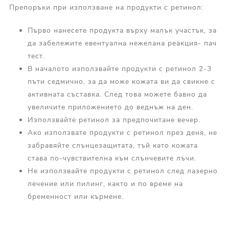
Препоръки при използване на продукти с ретинол:
Първо нанесете продукта върху малък участък, за
да забележите евентуална нежелана реакция- пач
тест.
В началото използвайте продукти с ретинол 2-3
пъти седмично, за да може кожата ви да свикне с
активната съставка. След това можете бавно да
увеличите приложението до веднъж на ден.
Използвайте ретинол за предпочитане вечер.
Ако използвате продукти с ретинол през деня, не
забравяйте слънцезащитата, тъй като кожата
става по-чувствителна към слънчевите лъчи.
Не използвайте продукти с ретинол след лазерно
лечение или пилинг, както и по време на
бременност или кърмене.