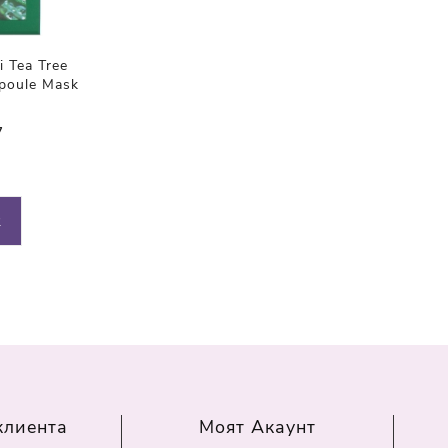
Tea Tree
poule Mask
7
2
клиента
Моят Акаунт