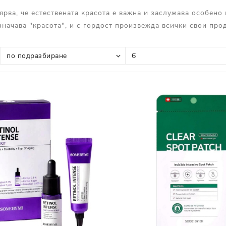
Прополис
Комбинирана Кожа
ярва, че естествената красота e важна и заслужава особено
Витамин С
означава "красота", и с гордост произвежда всички свои про
Витамин Е
Муцин от Охлюв
Ретинол