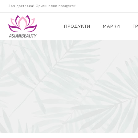
24ч доставка! Оригинални продукти!
ПРОДУКТИ
МАРКИ
Г
Почистващи
Тонери
Есенции
Серуми
Околоочна грижа
Кремове и Хидратация
Слънцезащита
Комплекти
Карти за Подарък