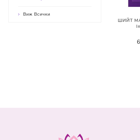
Виж Всички
ШИЙТ МАС
I
6