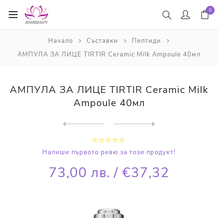
0
Начало
Съставки
Пептиди
АМПУЛА ЗА ЛИЦЕ TIRTIR Ceramic Milk Ampoule 40мл
АМПУЛА ЗА ЛИЦЕ TIRTIR Ceramic Milk
Ampoule 40мл
Next
product
Previous product
КРЕМ ЗА ОЧИ TIRTIR Collagen...
Напиши първото ревю за този продукт!
73,00 лв. / €37,32