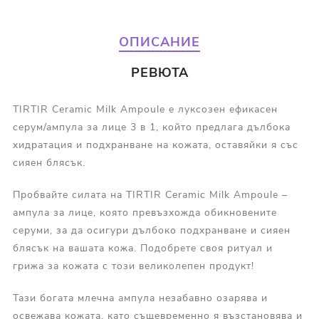
ОПИСАНИЕ
РЕВЮТА
TIRTIR Ceramic Milk Ampoule е луксозен ефикасен
серум/ампула за лице 3 в 1, който предлага дълбока
хидратация и подхранване на кожата, оставяйки я със
сияен блясък.
Пробвайте силата на TIRTIR Ceramic Milk Ampoule –
ампула за лице, която превъзхожда обикновените
серуми, за да осигури дълбоко подхранване и сияен
блясък на вашата кожа. Подобрете своя ритуал и
грижа за кожата с този великолепен продукт!
Тази богата млечна ампула незабавно озарява и
освежава кожата, като същевременно я възстановява и