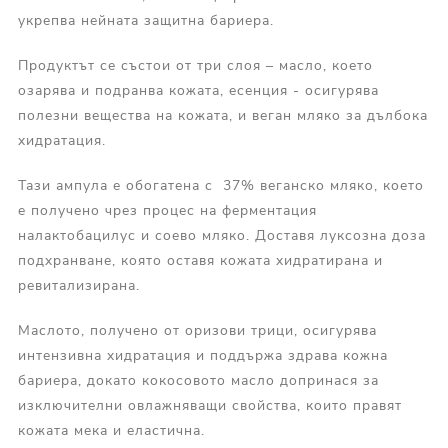
укрепва нейната защитна бариера.
Продуктът се състои от три слоя – масло, което
озарява и подранва кожата, есенция - осигурява
полезни вещества на кожата, и веган мляко за дълбока
хидратация.
Тази ампула е обогатена с 37% веганско мляко, което
е получено чрез процес на ферментация
налактобацилус и соево мляко. Доставя луксозна доза
подхранване, която оставя кожата хидратирана и
ревитализирана.
Маслото, получено от оризови трици, осигурява
интензивна хидратация и поддържа здрава кожна
бариера, докато кокосовото масло допринася за
изключителни овлажняващи свойства, които правят
кожата мека и еластична.