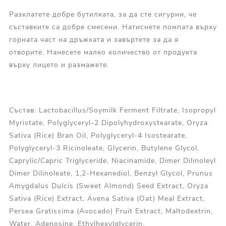
Разклатете добре бутилката, за да сте сигурни, че
съставките са добре смесени. Натиснете помпата върху
горната част на дръжката и завъртете за да я
отворите. Нанесете малко количество от продукта
върху лицето и размажете.
Състав: Lactobacillus/Soymilk Ferment Filtrate, Isopropyl
Myristate, Polyglyceryl-2 Dipolyhydroxystearate, Oryza
Sativa (Rice) Bran Oil, Polyglyceryl-4 Isostearate,
Polyglyceryl-3 Ricinoleate, Glycerin, Butylene Glycol,
Caprylic/Capric Triglyceride, Niacinamide, Dimer Dilinoleyl
Dimer Dilinoleate, 1,2-Hexanediol, Benzyl Glycol, Prunus
Amygdalus Dulcis (Sweet Almond) Seed Extract, Oryza
Sativa (Rice) Extract, Avena Sativa (Oat) Meal Extract,
Persea Gratissima (Avocado) Fruit Extract, Maltodextrin,
Water, Adenosine, Ethylhexylglycerin,