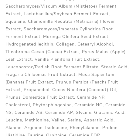
Saccharomyces/Viscum Album (Mistletoe) Ferment
Extract, Lactobacillus/Soybean Ferment Extract,
Squalane, Chamomilla Recutita (Matricaria) Flower
Extract, Saccharomyces/Imperata Cylindrica Root
Ferment Extract, Moringa Oleifera Seed Extract,
Hydrogenated lecithin, Collagen, Cetearyl Alcohol,
Theobroma Cacao (Cocoa) Extract, Pyrus Malus (Apple)
Leaf Extract, Vanilla Planifolia Fruit Extract,
Leuconostoc/Radish Root Ferment Filtrate, Stearic Acid,
Fragaria Chiloensis Fruit Extract, Musa Sapientum
(Banana) Fruit Extract, Prunus Persica (Peach) Fruit
Extract, Propanediol, Cocos Nucifera (Coconut) Oil,
Prunus Domestica Fruit Extract, Ceramide NP,
Cholesterol, Phytosphingosine, Ceramide NG, Ceramide
NS, Ceramide AS, Ceramide AP, Glycine, Glutamic Acid,
Leucine, Methionine, Valine, Serine, Aspartic Acid,
Alanine, Arginine, Isoleucine, Phenylalanine, Proline,
Histidine, Taurine, Ornithine, Ceramide EOP