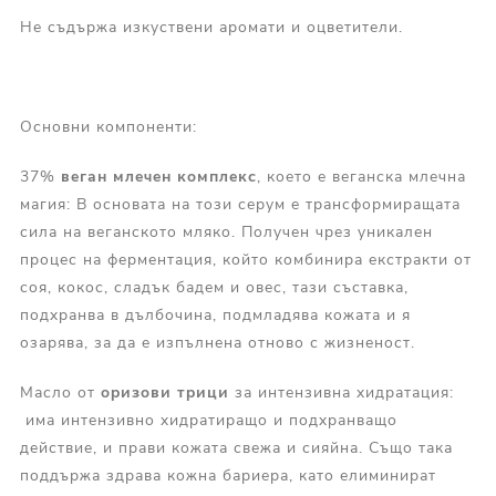
Не съдържа изкуствени аромати и оцветители.
Основни компоненти:
37%
веган млечен комплекс
, което е веганска млечна
магия: В основата на този серум е трансформиращата
сила на веганското мляко. Получен чрез уникален
процес на ферментация, който комбинира екстракти от
соя, кокос, сладък бадем и овес, тази съставка,
подхранва в дълбочина, подмладява кожата и я
озарява, за да е изпълнена отново с жизненост.
Масло от
оризови трици
за интензивна хидратация:
има интензивно хидратиращо и подхранващо
действие, и прави кожата свежа и сияйна. Също така
поддържа здрава кожна бариера, като елиминират