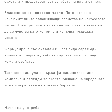
сухотата и предотвратяват загубата на влага от нея.
Блаженство от
кокосово масло
: Потопете се в
изключителните овлажняващи свойства на кокосовото
масло. Това тропическо съкровище оставя кожата ви
да се чувства като коприна и излъчва младежка
мекота.
Формулирана със
сквалан
и шест вида
серамиди
,
ампулата предлага дълбока хидратация и стягащи
кожата свойства.
Тази веган ампула съдържа фитоаминокиселинен
комплекс и
пептиди
за възстановяване на увредената
кожа и укрепване на кожната бариера.
Начин на употреба: