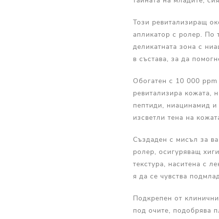
тайната на младите, си
Този ревитализиращ ок
апликатор с ролер. По 
деликатната зона с ниа
в състава, за да помог
Обогатен с 10 000 ppm
ревитализира кожата, н
пептиди, ниацинамид и 
изсветли тена на кожат
Създаден с мисъл за ва
ролер, осигуряващ хиг
текстура, наситена с л
я да се чувства подмла
Подкрепен от клинични 
под очите, подобрява п