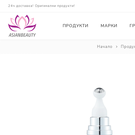
24ч доставка! Оригинални продукти!
ПРОДУКТИ
МАРКИ
Г
Начало
Проду
Почистващи
Тонери
Есенции
Серуми
Околоочна грижа
Кремове и Хидратация
Слънцезащита
Комплекти
Карти за Подарък