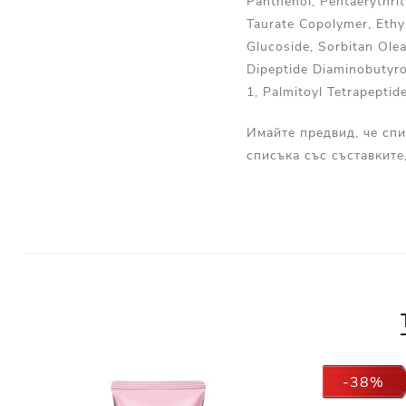
Panthenol, Pentaerythri
Taurate Copolymer, Ethyl
Glucoside, Sorbitan Olea
Dipeptide Diaminobutyroy
1, Palmitoyl Tetrapeptid
Имайте предвид, че спи
списъка със съставките
-38%