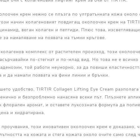
яещи очи с колагеновия лифтинг крем за очи от TIRTIR.
олоочен крем нежно се плъзга по ултратънката кожа около 
този начин колагеновият повдигащ околоочен крем на TIRTI
цинамид, веган колаген и пептиди. Плюс това, изсветляващ
не за намаляване на появата на тъмни кръгове.
 колагенов комплекс от растителен произход, този околооч
асърчавайки по-стегнат и по-млад вид. Но това не е всичко 
аденозин, той работи неуморно, за да повиши еластичността
а и да намали появата на фини линии и бръчки.
шето удобство, TIRTIR Collagen Lifting Eye Cream разполага
иенично и безпроблемно нанасяне всеки път. Плъзнете апли
ек флорален аромат, и оставете луксозната формула да попие
дена и хидратирана.
проучвания, този иновативен околоочен крем е доказано, ч
лътността на кожата и стяга кожата около очите само след 