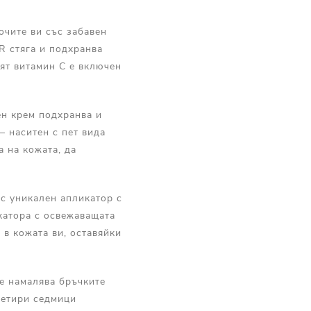
очите ви със забавен
R стяга и подхранва
ият витамин С е включен
ен крем подхранва и
– наситен с пет вида
 на кожата, да
 с уникален апликатор с
катора с освежаващата
 в кожата ви, оставяйки
е намалява бръчките
четири седмици