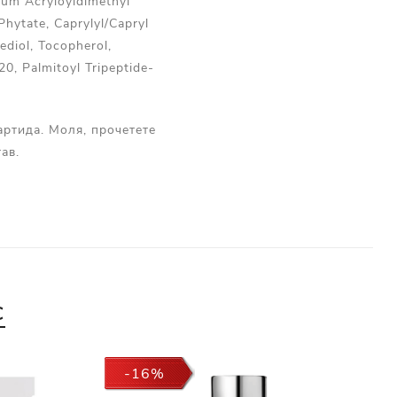
dium Acryloyldimethyl
hytate, Caprylyl/Capryl
ediol, Tocopherol,
0, Palmitoyl Tripeptide-
артида. Моля, прочетете
ав.
С
-16%