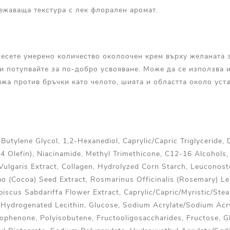
ежаваща текстура с лек флорален аромат.
есете умерено количество околоочен крем върху желаната з
 потупвайте за по-добро усвояване. Може да се използва и
ижа против бръчки като челото, шията и областта около уст
 Butylene Glycol, 1,2-Hexanediol, Caprylic/Capric Triglyceride, 
 Olefin), Niacinamide, Methyl Trimethicone, C12-16 Alcohols,
a Vulgaris Extract, Collagen, Hydrolyzed Corn Starch, Leucono
ao (Cocoa) Seed Extract, Rosmarinus Officinalis (Rosemary) L
biscus Sabdariffa Flower Extract, Caprylic/Capric/Myristic/Stear
, Hydrogenated Lecithin, Glucose, Sodium Acrylate/Sodium Acr
phenone, Polyisobutene, Fructooligosaccharides, Fructose, Gl