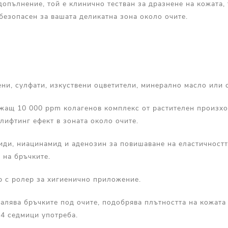
допълнение, той е клинично тестван за дразнене на кожата, 
 безопасен за вашата деликатна зона около очите.
ни, сулфати, изкуствени оцветители, минерално масло или 
жащ 10 000 ppm колагенов комплекс от растителен произхо
лифтинг ефект в зоната около очите.
иди, ниацинамид и аденозин за повишаване на еластичностт
 на бръчките.
р с ролер за хигиенично приложение.
лява бръчките под очите, подобрява плътността на кожата 
 4 седмици употреба.