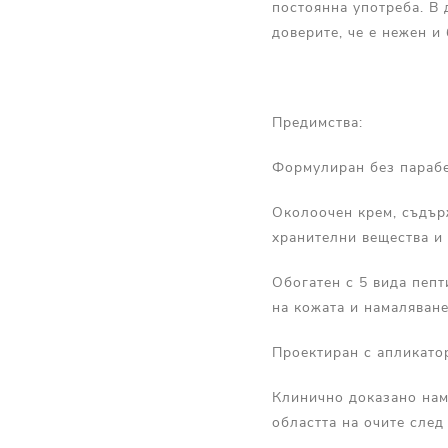
постоянна употреба. В 
доверите, че е нежен и
Предимства:
Формулиран без парабе
Околоочен крем, съдър
хранителни вещества и 
Обогатен с 5 вида пепт
на кожата и намаляване
Проектиран с апликато
Клинично доказано нама
областта на очите след