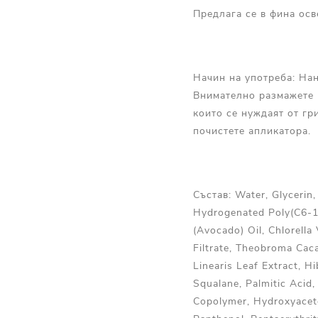
Предлага се в фина осв
Начин на употреба: Нан
Внимателно размажете и
които се нуждаят от гр
почистете апликатора.
Състав: Water, Glycerin,
Hydrogenated Poly(C6-14
(Avocado) Oil, Chlorell
Filtrate, Theobroma Cac
Linearis Leaf Extract, Hi
Squalane, Palmitic Acid
Copolymer, Hydroxyaceto