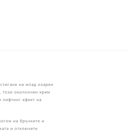
остигане на млад озарен
, този околоочен крем
 лифтинг ефект на
богом на бръчките и
жата и отключете