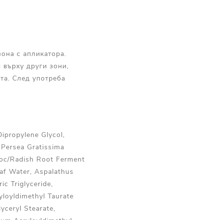
она с апликатора.
 върху други зони,
ата. След употреба
Dipropylene Glycol,
 Persea Gratissima
stoc/Radish Root Ferment
eaf Water, Aspalathus
ic Triglyceride,
yloyldimethyl Taurate
yceryl Stearate,