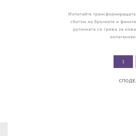
Прополис
Комбинирана Кожа
Витамин С
Изпитайте трансформиращата с
сбогом на бръчките и фините
Витамин Е
рутинната си грижа за кожа
Муцин от Охлюв
колагенови
Ретинол
СПОДЕ