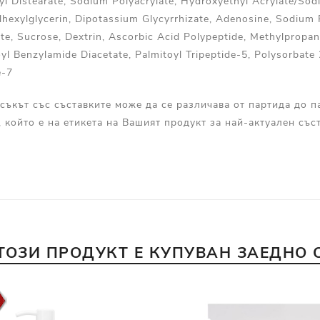
tyl Distearate, Sodium Polyacrylate, Hydroxyethyl Acrylate/So
hexylglycerin, Dipotassium Glycyrrhizate, Adenosine, Sodium P
te, Sucrose, Dextrin, Ascorbic Acid Polypeptide, Methylpropan
l Benzylamide Diacetate, Palmitoyl Tripeptide-5, Polysorbate 2
e-7
съкът със съставките може да се различава от партида до п
, който е на етикета на Вашият продукт за най-актуален съст
ТОЗИ ПРОДУКТ Е КУПУВАН ЗАЕДНО 