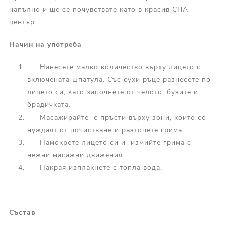
напълно и ще се почувствате като в красив СПА
център.
Начин на употреба
Нанесете малко количество върху лицето с
включената шпатула. Със сухи ръце разнесете по
лицето си, като започнете от челото, бузите и
брадичката.
Масажирайте с пръсти върху зони, които се
нуждаят от почистване и разтопете грима.
Намокрете лицето си и измийте грима с
нежни масажни движения.
Накрая изплакнете с топла вода.
Състав