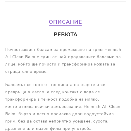
ОПИСАНИЕ
РЕВЮТА
Почистващият балсам за премахване на грим Heimish
All Clean Balm е един от най-продаваните балсами за
лице, който ще почисти и трансформира кожата за
отрицателно време.
Балсамът се топи от топлината на ръцете и се
превръща в масло, а след контакт с вода се
трансформира в течност подобна на мляко,
която отмива всички замърсявания. Heimish All Clean
Balm бързо и лесно премахва дори водоустойчив
грим, без да оставя неприятно усещане, сухота,
дразнене или мазен филм при употреба.