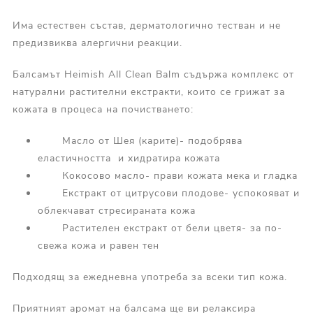
Има естествен състав, дерматологично тестван и не
предизвиква алергични реакции.
Балсамът Heimish All Clean Balm съдържа комплекс от
натурални растителни екстракти, които се грижат за
кожата в процеса на почистването:
Масло от Шея (карите)- подобрява
еластичността и хидратира кожата
Кокосово масло- прави кожата мека и гладка
Екстракт от цитрусови плодове- успокояват и
облекчават стресираната кожа
Растителен екстракт от бели цветя- за по-
свежа кожа и равен тен
Подходящ за ежедневна употреба за всеки тип кожа.
Приятният аромат на балсама ще ви релаксира