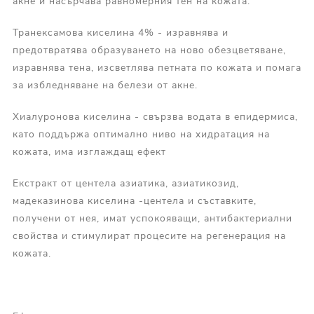
акне и насърчава равномерния тен на кожата.
Транексамова киселина 4% - изравнява и
предотвратява образуването на ново обезцветяване,
изравнява тена, изсветлява петната по кожата и помага
за избледняване на белези от акне.
Хиалуронова киселина - свързва водата в епидермиса,
като поддържа оптимално ниво на хидратация на
кожата, има изглаждащ ефект
Екстракт от центела азиатика, азиатикозид,
мадеказинова киселина -центела и съставките,
получени от нея, имат успокояващи, антибактериални
свойства и стимулират процесите на регенерация на
кожата.