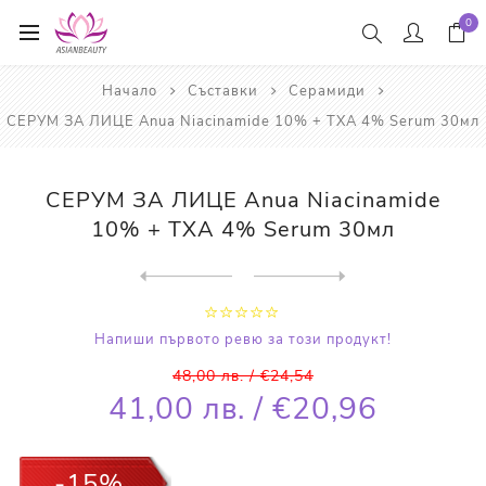
0
Начало
Съставки
Серамиди
СЕРУМ ЗА ЛИЦЕ Anua Niacinamide 10% + TXA 4% Serum 30мл
СЕРУМ ЗА ЛИЦЕ Anua Niacinamide
10% + TXA 4% Serum 30мл
Next
product
Previous product
ЕНЗИМНА ПОЧИСТВАЩА ПУДРА An...
Напиши първото ревю за този продукт!
48,00 лв. / €24,54
41,00 лв. / €20,96
-15%