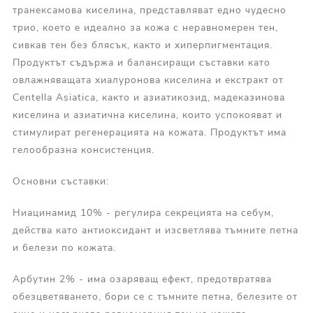
транексамова киселина, представляват едно чудесно
трио, което е идеално за кожа с неравномерен тен,
сивкав тен без блясък, както и хиперпигментация.
Продуктът съдържа и балансиращи съставки като
овлажняващата хиалуронова киселина и екстракт от
Centella Asiatica, както и азиатикозид, мадеказинова
киселина и азиатична киселина, които успокояват и
стимулират регенерацията на кожата. Продуктът има
гелообразна консистенция.
Основни съставки:
Ниацинамид 10% - регулира секрецията на себум,
действа като антиоксидант и изсветлява тъмните петна
и белези по кожата.
Арбутин 2% - има озаряващ ефект, предотвратява
обезцветяването, бори се с тъмните петна, белезите от