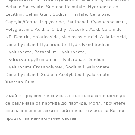
Betaine Salicylate, Sucrose Palmitate, Hydrogenated
Lecithin, Gellan Gum, Sodium Phytate, Cellulose,
Caprylic/Capric Triglyceride, Panthenol, Cyanocobalamin,
Polyglutamic Acid, 3-0-Ethyl Ascorbic Acid, Ceramide
NP, Dextrin, Asiaticoside, Madecassic Acid, Asiatic Acid,
Dimethylsilanol Hyaluronate, Hydrolyzed Sodium
Hyaluronate, Potassium Hyaluronate,
Hydroxypropyltrimonium Hyaluronate, Sodium
Hyaluronate Crosspolymer, Sodium Hyaluronate
Dimethylsilanol, Sodium Acetylated Hyaluronate,
Xanthan Gum
Имайте предвид, че списъкът със съставките може да
се различава от партида до партида. Моля, прочетете
списъка със съставките, който е на етикета на Вашият
продукт за най-актуален състав.