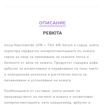
ОПИСАНИЕ
РЕВЮТА
Anua Niacinamide 10% + TXA 4% Serum е серум, който
коригира перфектно хиперпигментациите по кожата,
серум за лице за премахване на тъмните петна и
белезите от акне по кожата. Продуктът съдържа алфа-
арбутин за изсветляване и изравняване на тена, както
и хиалуронова киселина и растителни масла за
овлажняване и успокояване на кожата.
Комбинацията от съставки, които влияят на
производството на пигмент в кожата и изсветляват
хиперпигментацията, като ниацинамид, арбутин и