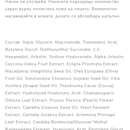
Начин на употреба: Нанесете подходящо количество
серум върху почистена кожа на лицето. Внимателно
масажирайте в кожата, докато се абсорбира напълно.
Състав: Aqua, Glycerin, Niacinamide, Tranexamic Acid,
Butylene Glycol, Diethoxyethyl Succinate, 1,2-
Hexanediol, Arbutin, Sodium Hyaluronate, Alpha-Arbutin,
Coccinia Indica Fruit Extract, Eclipta Prostrata Extract,
Macadamia Integrifolia Seed Oil, Olea Europaea (Olive)
Fruit Oil, Simmondsia Chinensis (Jojoba) Seed Oil, Vitis
Vinifera (Grape) Seed Oil, Theobroma Cacao (Cocoa)
Extract, Hydrolyzed Hyaluronic Acid, Chamaecyparis
Obtusa Leaf Extract, Prunus Persica (Peach) Flower
Extract, Camellia Sinensis Seed Oil, Yeast Ferment
Extract, Centella Asiatica Extract, Artemisia Princeps
Leaf Extract, Candida Bombicola/Glucose/ Methyl
Rapeseedate Ferment, Hyaluronic Acid, Pentylene Glycol,