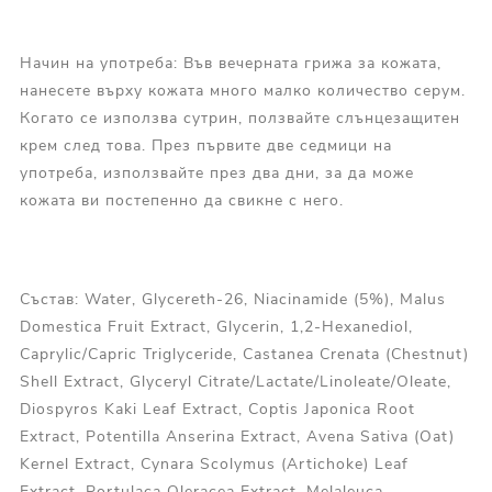
Начин на употреба: Във вечерната грижа за кожата,
нанесете върху кожата много малко количество серум.
Когато се използва сутрин, ползвайте слънцезащитен
крем след това. През първите две седмици на
употреба, използвайте през два дни, за да може
кожата ви постепенно да свикне с него.
Състав: Water, Glycereth-26, Niacinamide (5%), Malus
Domestica Fruit Extract, Glycerin, 1,2-Hexanediol,
Caprylic/Capric Triglyceride, Castanea Crenata (Chestnut)
Shell Extract, Glyceryl Citrate/Lactate/Linoleate/Oleate,
Diospyros Kaki Leaf Extract, Coptis Japonica Root
Extract, Potentilla Anserina Extract, Avena Sativa (Oat)
Kernel Extract, Cynara Scolymus (Artichoke) Leaf
Extract, Portulaca Oleracea Extract, Melaleuca