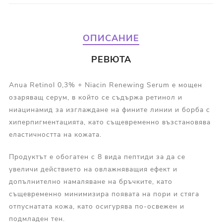
ОПИСАНИЕ
РЕВЮТА
Anua Retinol 0,3% + Niacin Renewing Serum е мощен
озаряващ серум, в който се съдържа ретинол и
ниацинамид за изглаждане на фините линии и борба с
хиперпигментацията, като същевременно възстановява
еластичността на кожата.
Продуктът е обогатен с 8 вида пептиди за да се
увеличи действието на овлажняващия ефект и
допълнително намаляване на бръчките, като
същевременно минимизира появата на пори и стяга
отпуснатата кожа, като осигурява по-освежен и
подмладен тен.