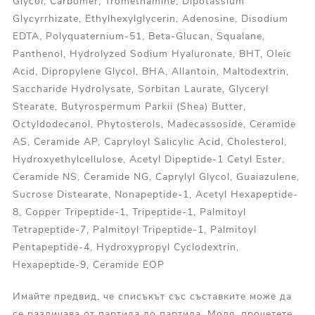
Glycol, Carbomer, Tromethamine, Dipotassium
Glycyrrhizate, Ethylhexylglycerin, Adenosine, Disodium
EDTA, Polyquaternium-51, Beta-Glucan, Squalane,
Panthenol, Hydrolyzed Sodium Hyaluronate, BHT, Oleic
Acid, Dipropylene Glycol, BHA, Allantoin, Maltodextrin,
Saccharide Hydrolysate, Sorbitan Laurate, Glyceryl
Stearate, Butyrospermum Parkii (Shea) Butter,
Octyldodecanol, Phytosterols, Madecassoside, Ceramide
AS, Ceramide AP, Capryloyl Salicylic Acid, Cholesterol,
Hydroxyethylcellulose, Acetyl Dipeptide-1 Cetyl Ester,
Ceramide NS, Ceramide NG, Caprylyl Glycol, Guaiazulene,
Sucrose Distearate, Nonapeptide-1, Acetyl Hexapeptide-
8, Copper Tripeptide-1, Tripeptide-1, Palmitoyl
Tetrapeptide-7, Palmitoyl Tripeptide-1, Palmitoyl
Pentapeptide-4, Hydroxypropyl Cyclodextrin,
Hexapeptide-9, Ceramide EOP
Имайте предвид, че списъкът със съставките може да
се различава от партида до партида. Моля, прочетете