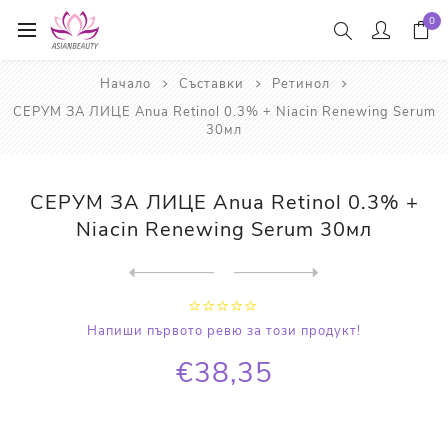
0
Начало
Съставки
Ретинол
СЕРУМ ЗА ЛИЦЕ Anua Retinol 0.3% + Niacin Renewing Serum
30мл
СЕРУМ ЗА ЛИЦЕ Anua Retinol 0.3% +
Niacin Renewing Serum 30мл
Next
product
Previous product
СЕРУМ ЗА ОЧИ Beauty of Jose...
Напиши първото ревю за този продукт!
€38,35