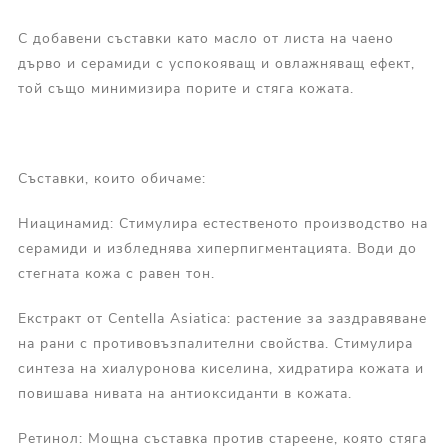
С добавени съставки като масло от листа на чаено
дърво и серамиди с успокояващ и овлажняващ ефект,
той също минимизира порите и стяга кожата.
Съставки, които обичаме:
Ниацинамид: Стимулира естественото производство на
серамиди и избледнява хиперпигментацията. Води до
стегната кожа с равен тон.
Екстракт от Centella Asiatica: растение за заздравяване
на рани с противовъзпалителни свойства. Стимулира
синтеза на хиалуронова киселина, хидратира кожата и
повишава нивата на антиоксиданти в кожата.
Ретинол: Мощна съставка против стареене, която стяга