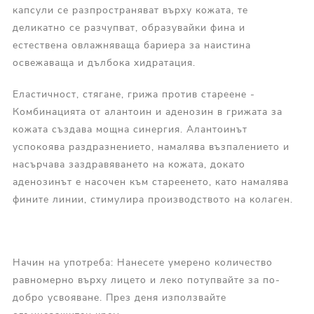
капсули се разпространяват върху кожата, те
деликатно се разчупват, образувайки фина и
естествена овлажняваща бариера за наистина
освежаваща и дълбока хидратация.
Еластичност, стягане, грижа против стареене -
Комбинацията от алантоин и аденозин в грижата за
кожата създава мощна синергия. Алантоинът
успокоява раздразнението, намалява възпалението и
насърчава заздравяването на кожата, докато
аденозинът е насочен към стареенето, като намалява
фините линии, стимулира производството на колаген.
Начин на употреба: Нанесете умерено количество
равномерно върху лицето и леко потупвайте за по-
добро усвояване. През деня използвайте