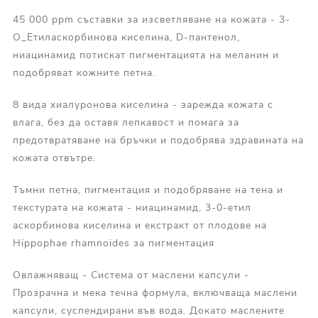
45 000 ppm съставки за изсветляване на кожата - 3-
O_Етиласкорбинова киселина, D-пантенол,
ниацинамид потискат пигментацията на меланин и
подобряват кожните петна.
8 вида хиалуронова киселина - зарежда кожата с
влага, без да оставя лепкавост и помага за
предотвратяване на бръчки и подобрява здравината на
кожата отвътре.
Тъмни петна, пигментация и подобряване на тена и
текстурата на кожата - ниацинамид, 3-0-етил
аскорбинова киселина и екстракт от плодове на
Hippophae rhamnoides за пигментация
Овлажняващ - Система от маслени капсули -
Прозрачна и мека течна формула, включваща маслени
капсули, суспендирани във вода. Докато маслените