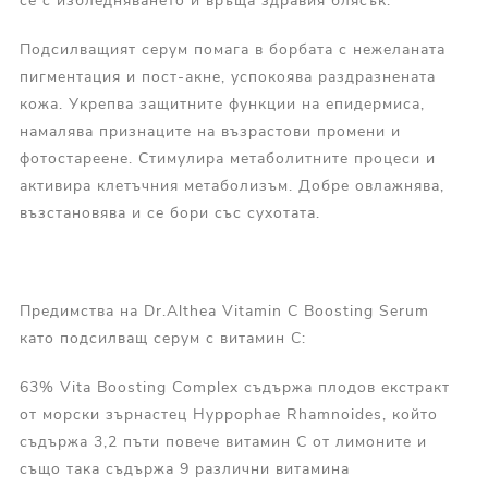
се с избледняването и връща здравия блясък.
Подсилващият серум помага в борбата с нежеланата
пигментация и пост-акне, успокоява раздразнената
кожа. Укрепва защитните функции на епидермиса,
намалява признаците на възрастови промени и
фотостареене. Стимулира метаболитните процеси и
активира клетъчния метаболизъм. Добре овлажнява,
възстановява и се бори със сухотата.
Предимства на Dr.Althea Vitamin C Boosting Serum
като подсилващ серум с витамин С:
63% Vita Boosting Complex съдържа плодов екстракт
от морски зърнастец Hyppophae Rhamnoides, който
съдържа 3,2 пъти повече витамин С от лимоните и
също така съдържа 9 различни витамина