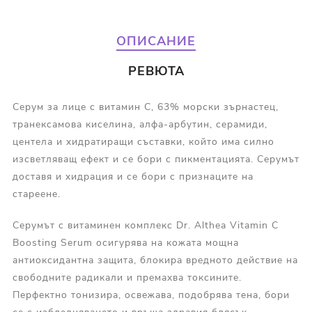
ОПИСАНИЕ
РЕВЮТА
Серум за лице с витамин C, 63% морски зърнастец,
транексамова киселина, алфа-арбутин, серамиди,
центела и хидратиращи съставки, който има силно
изсветляващ ефект и се бори с пикментацията. Серумът
доставя и хидрация и се бори с признаците на
стареене.
Серумът с витаминен комплекс Dr. Althea Vitamin C
Boosting Serum осигурява на кожата мощна
антиоксидантна защита, блокира вредното действие на
свободните радикали и премахва токсините.
Перфектно тонизира, освежава, подобрява тена, бори