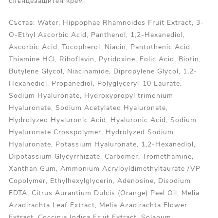
слънцезащитен крем.
Състав: Water, Hippophae Rhamnoides Fruit Extract, 3-
O-Ethyl Ascorbic Acid, Panthenol, 1,2-Hexanediol,
Ascorbic Acid, Tocopherol, Niacin, Pantothenic Acid,
Thiamine HCl, Riboflavin, Pyridoxine, Folic Acid, Biotin,
Butylene Glycol, Niacinamide, Dipropylene Glycol, 1,2-
Hexanediol, Propanediol, Polyglyceryl-10 Laurate,
Sodium Hyaluronate, Hydroxypropyl trimonium
Hyaluronate, Sodium Acetylated Hyaluronate,
Hydrolyzed Hyaluronic Acid, Hyaluronic Acid, Sodium
Hyaluronate Crosspolymer, Hydrolyzed Sodium
Hyaluronate, Potassium Hyaluronate, 1,2-Hexanediol,
Dipotassium Glycyrrhizate, Carbomer, Tromethamine,
Xanthan Gum, Ammonium Acryloyldimethyltaurate /VP
Copolymer, Ethylhexylglycerin, Adenosine, Disodium
EDTA, Citrus Aurantium Dulcis (Orange) Peel Oil, Melia
Azadirachta Leaf Extract, Melia Azadirachta Flower
Extract, Coccinia Indica Fruit Extract, Solanum