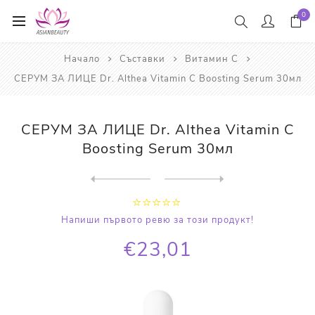
0
Начало
Съставки
Витамин С
СЕРУМ ЗА ЛИЦЕ Dr. Althea Vitamin C Boosting Serum 30мл
СЕРУМ ЗА ЛИЦЕ Dr. Althea Vitamin C
Boosting Serum 30мл
Next
product
Previous product
ТОНЕР С ВИТАМИН С, AHA И BH...
Напиши първото ревю за този продукт!
€23,01