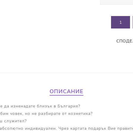
СПОДЕ
ОПИСАНИЕ
те да изненадате близък в България?
бим човек, но не разбирате от козметика?
аш служител?
абсолютно индивидуален. Чрез картата подарък Вие правите