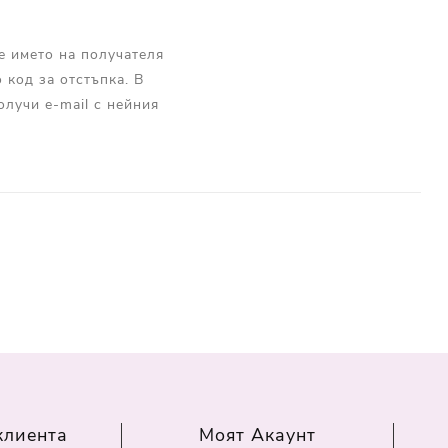
е името на получателя
 код за отстъпка. В
олучи e-mail с нейния
клиента
Моят Акаунт