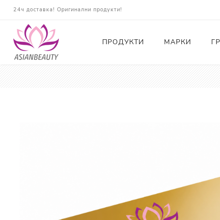
24ч доставка! Оригинални продукти!
ПРОДУКТИ
МАРКИ
Г
Почистващи
Тонери
Есенции
Серуми
Околоочна грижа
Кремове и Хидратация
Слънцезащита
Комплекти
Карти за Подарък