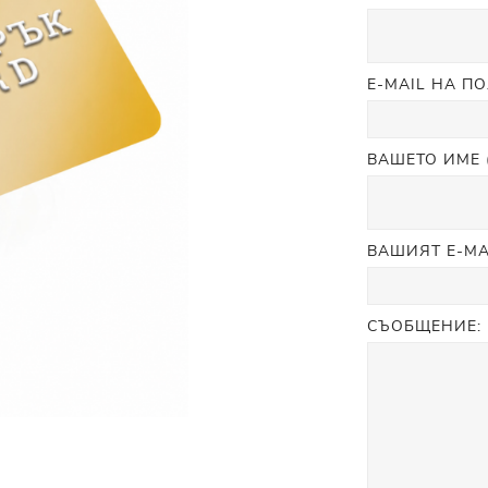
Прополис
Комбинирана Кожа
Витамин С
Витамин Е
E-MAIL НА П
Муцин от Охлюв
Ретинол
ВАШЕТО ИМЕ 
ВАШИЯТ E-MA
СЪОБЩЕНИЕ: