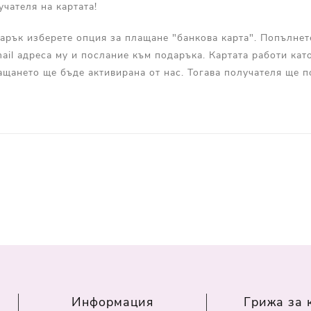
учателя на картата!
арък изберете опция за плащане "банкова карта". Попълнет
mail адреса му и послание към подаръка. Картата работи като
ащането ще бъде активирана от нас. Тогава получателя ще п
Информация
Грижа за 