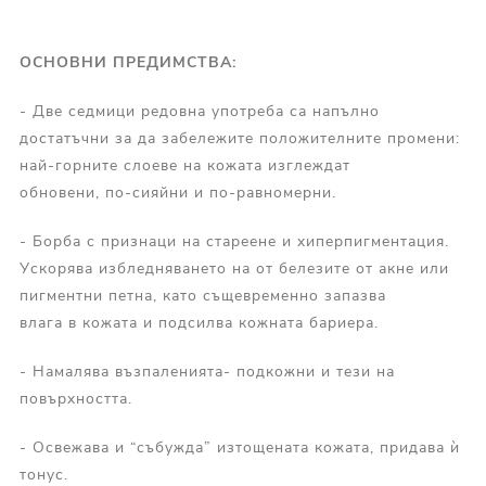
ОСНОВНИ ПРЕДИМСТВА
:
- Две седмици редовна употреба са напълно
достатъчни за да забележите положителните промени:
най-горните слоеве на кожата изглеждат
обновени, по-сияйни и по-равномерни.
- Борба с признаци на стареене и хиперпигментация.
Ускорява избледняването на от белезите от акне или
пигментни петна, като същевременно запазва
влага в кожата и подсилва кожната бариера.
- Намалява възпаленията- подкожни и тези на
повърхността.
- Освежава и “събужда” изтощената кожата, придава ѝ
тонус.