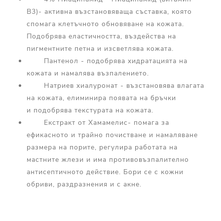
В3)- активна възстановяваща съставка, която
спомага клетъчното обновяване на кожата.
Подобрява еластичността, въздейства на
пигментните петна и изсветлява кожата.
Пантенол - подобрява хидратацията на
кожата и намалява възпалението.
Натриев хиалуронат - възстановява влагата
на кожата, елиминира появата на бръчки
и подобрява текстурата на кожата.
Екстракт от Хамамелис- помага за
ефикасното и трайно почистване и намаляване
размера на порите, регулира работата на
мастните жлези и има противовъзпалително
антисептичното действие. Бори се с кожни
обриви, раздразнения и с акне.