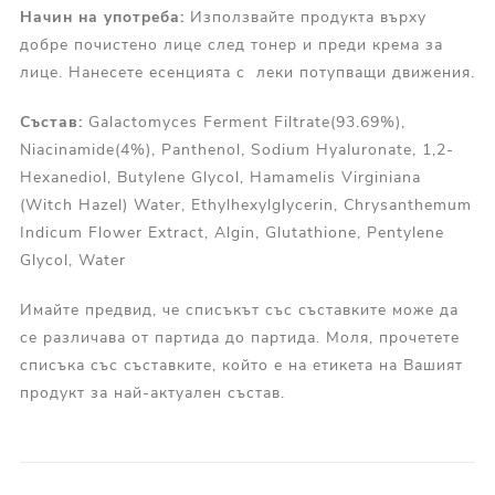
Начин на употреба:
Използвайте продукта върху
добре почистено лице след тонер и преди крема за
лице. Нанесете есенцията с леки потупващи движения.
Състав:
Galactomyces Ferment Filtrate(93.69%),
Niacinamide(4%), Panthenol, Sodium Hyaluronate, 1,2-
Hexanediol, Butylene Glycol, Hamamelis Virginiana
(Witch Hazel) Water, Ethylhexylglycerin, Chrysanthemum
Indicum Flower Extract, Algin, Glutathione, Pentylene
Glycol, Water
Имайте предвид, че списъкът със съставките може да
се различава от партида до партида. Моля, прочетете
списъка със съставките, който е на етикета на Вашият
продукт за най-актуален състав.