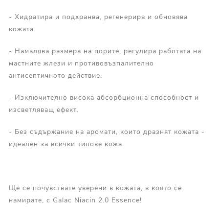
- Хидратира и подхранва, регенерира и обновява
кожата.
- Намалява размера на порите, регулира работата на
мастните жлези и противовъзпалително
антисептичното действие.
- Изключително висока абсорбционна способност и
изсветляващ ефект.
- Без съдържание на аромати, които дразнят кожата -
идеален за всички типове кожа.
Ще се почувствате уверени в кожата, в която се
намирате, с Galac Niacin 2.0 Essence!