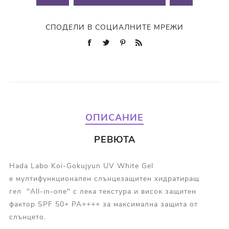
СПОДЕЛИ В СОЦИАЛНИТЕ МРЕЖИ
ОПИСАНИЕ
РЕВЮТА
Hada Labo Koi-Gokujyun UV White Gel
е мултифункционален слънцезащитен хидратиращ
гел "All-in-one" с лека текстура и висок защитен
фактор SPF 50+ PA++++ за максимална защита от
слънцето.