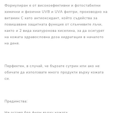
Формулиран е от високоефективни и фотостабилни
химични и физични UVB и UVA филтри, производно на
витамин С като антиоксидант, който съдейства за
повишаване защитната функция от слънчевите лъчи,
както и 2 вида хиалуронова киселина, за да осигурят
на кожата здравословна доза хидратация в началото
на деня.
Перфектен, в случай, че бързате сутрин или ако не
обичате да използвате много продукти върху кожата
си.
Предимства:
Не оставя бял филм върху кожата