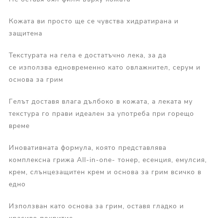
Кожата ви просто ще се чувства хидратирана и
защитена
Текстурата на гела е достатъчно лека, за да
се използва едновременно като овлажнител, серум и
основа за грим
Гелът доставя влага дълбоко в кожата, а леката му
текстура го прави идеален за употреба при горещо
време
Иновативната формула, която представлява
комплексна грижа All-in-one- тонер, есенция, емулсия,
крем, слънцезащитен крем и основа за грим всичко в
едно
Използван като основа за грим, оставя гладко и