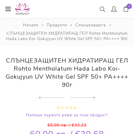
0
Начало
Продукти
Слънцезащита
СЛЪНЦЕЗАЩИТЕН ХИДРАТИРАЩ ГЕЛ Rohto Mentholatum
Hada Labo Koi-Gokujyun UV White Gel SPF 50+ PA++++ 90г
СЛЪНЦЕЗАЩИТЕН ХИДРАТИРАЩ ГЕЛ
Rohto Mentholatum Hada Labo Koi-
Gokujyun UV White Gel SPF 50+ PA++++
90г
Next
product
Previous product
БАЗА ЗА ГРИМ СЪС СЛЪНЦЕЗАЩИ...
Напиши първото ревю за този продукт!
65,00 лв. / €33,23