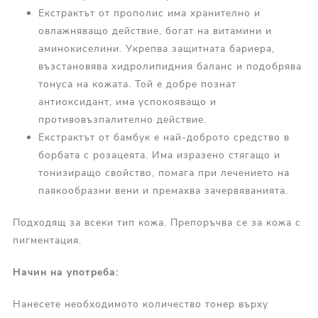
Екстрактът от прополис има хранително и
овлажняващо действие, богат на витамини и
аминокиселини. Укрепва защитната бариера,
възстановява хидролипидния баланс и подобрява
тонуса на кожата. Той е добре познат
антиоксидант, има успокояващо и
противовъзпалително действие.
Екстрактът от бамбук е най-доброто средство в
борбата с розацеята. Има изразено стягащо и
тонизиращо свойство, помага при лечението на
паякообразни вени и премахва зачервяванията.
Подходящ за всеки тип кожа. Препоръчва се за кожа с
пигментация.
Начин на употреба:
Нанесете необходимото количество тонер върху