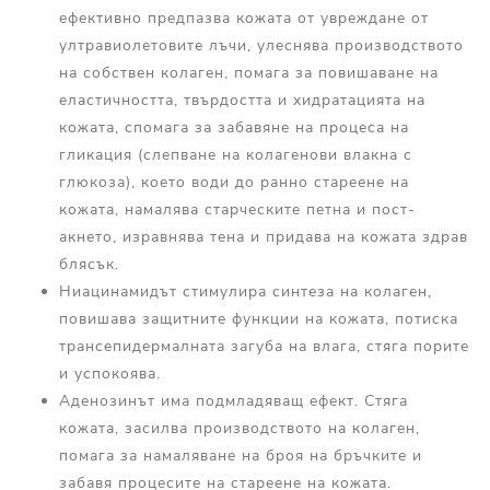
ефективно предпазва кожата от увреждане от
ултравиолетовите лъчи, улеснява производството
на собствен колаген, помага за повишаване на
еластичността, твърдостта и хидратацията на
кожата, спомага за забавяне на процеса на
гликация (слепване на колагенови влакна с
глюкоза), което води до ранно стареене на
кожата, намалява старческите петна и пост-
акнето, изравнява тена и придава на кожата здрав
блясък.
Ниацинамидът стимулира синтеза на колаген,
повишава защитните функции на кожата, потиска
трансепидермалната загуба на влага, стяга порите
и успокоява.
Аденозинът има подмладяващ ефект. Стяга
кожата, засилва производството на колаген,
помага за намаляване на броя на бръчките и
забавя процесите на стареене на кожата.