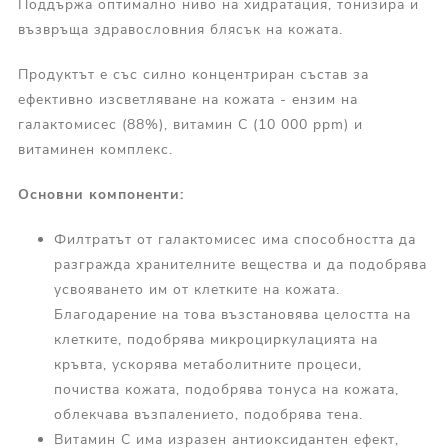
Поддържа оптимално ниво на хидратация, тонизира и
възвръща здравословния блясък на кожата.
Продуктът е със силно концентриран състав за
ефективно изсветляване на кожата - ензим на
галактомисес (88%), витамин С (10 000 ppm) и
витаминен комплекс.
Основни компоненти:
Филтратът от галактомисес има способността да
разгражда хранителните вещества и да подобрява
усвояването им от клетките на кожата.
Благодарение на това възстановява целостта на
клетките, подобрява микроциркулацията на
кръвта, ускорява метаболитните процеси,
почиства кожата, подобрява тонуса на кожата,
облекчава възпалението, подобрява тена.
Витамин С има изразен антиоксидантен ефект,