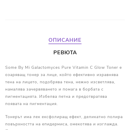
ОПИСАНИЕ
РЕВЮТА
Some By Mi Galactomyces Pure Vitamin C Glow Toner е
озаряващ тонер за лице, който ефективно изравнява
тена на лицето, подобрява тена, нежно изсветлява,
намалява зачервяването и помага в борбата с
пигментацията. Избелва петна и предотвратява
появата на пигментация.
Тонерът има лек ексфолиращ ефект, деликатно полира
повърхността на епидермиса, омекотява и изглажда.