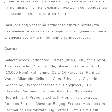
дланите на ръцете си и нежно потупвайте до пълното
му попиване.
При използване през деня се препоръчва
нанасяне на слънцезащитен крем.
Важно!
След употреба затворете плътно бутилката и
съхранявайте на тъмно и хладно място, далеч от пряка
слънчева светлина и промени в температурата.
Състав:
Galactomyces Fermented Filtrate (88%), Butylene Glycol,
1,2-Hexanediol, Niacinamide, Glycerin, Ascorbic Acid
(10,000 Ppm) Methionine, C1 2-14 Pares-12, Purified
Water, Allantoin, Cellulose Gum, Ethylhexyl Glycerin,
Adenosine, Hydrogenetriethicin, Polyglyceryl-10
Stearate, Panthenol, Sodium Ascorbyl Phosphate,
Nourishment, Propolis Extract, Aronia Fruit Extract,
Rooibos Extract, Chestnut Bulgogi Extract, Maltodextrin,
Saccharide Hydrolyzate, Fig Extract, Date Palm Fruit