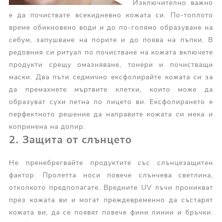
Изключително важно
е да почиствате всекидневно кожата си. По-топлото
време обикновено води и до по-голямо образуване на
себум, запушване на порите и до поява на пъпки. В
редовния си ритуал по почистване на кожата включете
продукти срещу омазняване, тонери и почистващи
маски. Два пъти седмично ексфолирайте кожата си за
да премахнете мъртвите клетки, които може да
образуват сухи петна по лицето ви. Ексфолирането е
перфектното решение да направите кожата си мека и
копринена на допир.
2. Защита от слънцето
Не пренебрегвайте продуктите със слънцезащитен
фактор. Пролетта носи повече слънчева светлина,
отколкото предполагате. Вредните UV лъчи проникват
през кожата ви и могат преждевременно да състарят
кожата ви, да се появят повече фини линии и бръчки.