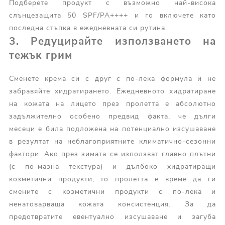
Подберете продукт с възможно най-висока
слънцезащита 50 SPF/PA++++ и го включете като
последна стъпка в ежедневната си рутина.
3. Редуцирайте използването на
тежък грим
Сменете крема си с друг с по-лека формула и не
забравяйте хидратирането. Ежедневното хидратиране
на кожата на лицето през пролетта е абсолютно
задължително особено предвид факта, че дълги
месеци е била подложена на потенциално изсушаване
в резултат на неблагоприятните климатично-сезонни
фактори. Ако през зимата се използват главно плътни
(с по-мазна текстура) и дълбоко хидратиращи
козметични продукти, то пролетта е време да ги
смените с козметични продукти с по-лека и
ненатоварваща кожата консистенция. За да
предотвратите евентуално изсушаване и загуба