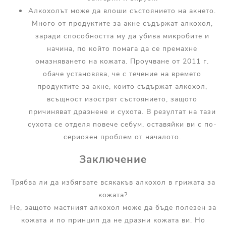
Алкохолът може да влоши състоянието на акнето.
Много от продуктите за акне съдържат алкохол,
заради способността му да убива микробите и
начина, по който помага да се премахне
омазняването на кожата. Проучване от 2011 г.
обаче установява, че с течение на времето
продуктите за акне, които съдържат алкохол,
всъщност изострят състоянието, защото
причиняват дразнене и сухота. В резултат на тази
сухота се отделя повече себум, оставяйки ви с по-
сериозен проблем от началото.
Заключение
Трябва ли да избягвате всякакъв алкохол в грижата за
кожата?
Не, защото мастният алкохол може да бъде полезен за
кожата и по принцип да не дразни кожата ви. Но