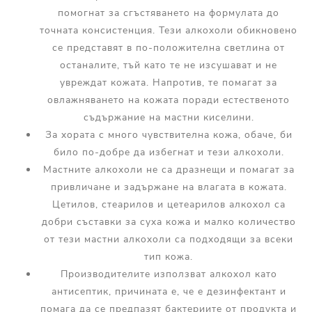
помогнат за сгъстяването на формулата до
точната консистенция. Тези алкохоли обикновено
се представят в по-положителна светлина от
останалите, тъй като те не изсушават и не
увреждат кожата. Напротив, те помагат за
овлажняването на кожата поради естественото
съдържание на мастни киселини.
За хората с много чувствителна кожа, обаче, би
било по-добре да избегнат и тези алкохоли.
Мастните алкохоли не са дразнещи и помагат за
привличане и задържане на влагата в кожата.
Цетилов, стеарилов и цетеарилов алкохол са
добри съставки за суха кожа и малко количество
от тези мастни алкохоли са подходящи за всеки
тип кожа.
Производителите използват алкохол като
антисептик, причината е, че е дезинфектант и
помага да се предпазят бактериите от продукта и