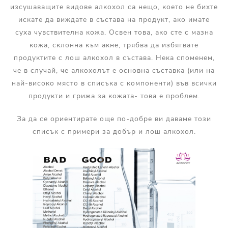
изсушаващите видове алкохол са нещо, което не бихте
искате да виждате в състава на продукт, ако имате
суха чувствителна кожа. Освен това, ако сте с мазна
кожа, склонна към акне, трябва да избягвате
продуктите с лош алкохол в състава. Нека споменем,
че в случай, че алкохолът е основна съставка (или на
най-високо място в списъка с компоненти) във всички
продукти и грижа за кожата- това е проблем.
За да се ориентирате още по-добре ви даваме този
списък с примери за добър и лош алкохол.