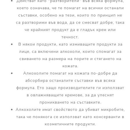
Действат като "разтворители" във всяка формула,
което означава, че те помагат на всички останали
съставки, особено на тези, които по принцип не
са разтворими във вода, да се смесват добре, така
че крайният продукт да е гладък крем или
течност.
В някои продукти, като измиващите продукти за
лице, са включени алкохоли, които спомагат за
свиването на размера на порите и стягането на
кожата.
Алкохолите помагат на кожата по-добре да
абсорбира останалите съставки във всяка
формула. Ето защо производителите ги използват
в овлажняващите кремове, за да улеснят
проникването на съставките.
Алкохолите имат свойството да убиват микробите,
така че понякога се използват като консерванти в
козметичните продукти.