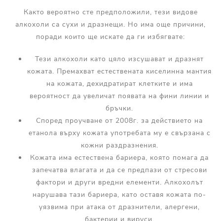
Както вероятно сте предположили, тези видове
алкохоли са сухи и дразнещи. Но има още причини,
поради които ще искате да ги избягвате:
Тези алкохоли като цяло изсушават и дразнят
кожата. Премахват естествената киселинна мантия
на кожата, дехидратират клетките и има
вероятност да увеличат появата на фини линии и
бръчки.
Според проучване от 2008г. за действието на
етанола върху кожата употребата му е свързана с
кожни раздразнения.
Кожата има естествена бариера, която помага да
запечатва влагата и да се предпази от стресови
фактори и други вредни елементи. Алкохолът
нарушава тази бариера, като оставя кожата по-
уязвима при атака от дразнители, алергени,
бактерии и вируси.