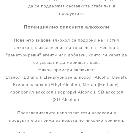
да се поддържат съставките стабилни в
продуктите.
Потенциално опасните алкохоли
Повечето видове алкохол са подобни на чистия
алкохол, с изключение на това, че са смесени с
"денатуриращи" агенти или добавки, които ги карат да
се усещат и да миришат лошо.
Някои примери включват:
Етанол (Ethanol), Денатуриран алкохол (Alcohol Denat),
Етилов алкохол (Ethyl Alcohol), Метан (Methane),
Изопропил алкохол (Isopropyl Alcohol), SD алкохол
(SD Alcohol).
Производителите използват тези алкохоли в
продуктите за грижа за кожата по няколко причини: