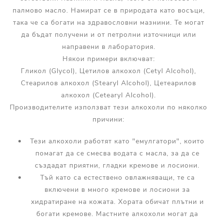
палмово масло. Намират се в природата като восъци,
така че са богати на здравословни мазнини. Те могат
да бъдат получени и от петролни източници или
направени в лаборатория.
Някои примери включват:
Гликол (Glycol), Цетилов алкохол (Cetyl Alcohol),
Стеарилов алкохол (Stearyl Alcohol), Цетеарилов
алкохол (Cetearyl Alcohol).
Производителите използват тези алкохоли по няколко
причини:
Тези алкохоли работят като "емулгатори", които
помагат да се смесва водата с масла, за да се
създадат приятни, гладки кремове и лосиони.
Тъй като са естествено овлажняващи, те са
включени в много кремове и лосиони за
хидратиране на кожата. Хората обичат плътни и
богати кремове. Мастните алкохоли могат да