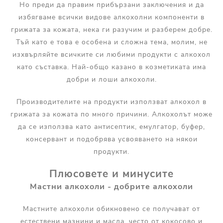
Но преди да правим прибързани заключения и да
избягваме всички видове алкохолни компоненти в
грижата за кожата, нека ги разучим и разберем добре.
Тъй като е това е особена и сложна тема, молим, не
изхвърляйте всичките си любими продукти с алкохол
като съставка. Най-общо казано в козметиката има
добри и лоши алкохоли.
Производителите на продукти използват алкохол в
грижата за кожата по много причини. Алкохолът може
да се използва като антисептик, емулгатор, буфер,
консервант и подобрява усвояването на някои
продукти.
Плюсовете и минусите
Мастни алкохоли - добрите алкохоли
Мастните алкохоли обикновено се получават от
естествени мазнини и масла, често от кокосово и