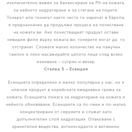
изключително важен за балансиране на Ph на кожата,
за нейното хидратиране и за стягане на порите.
Тонерът или тоникът както често го наричат в Европа,
е предназначен да продължи процеса на почистване
на кожата ви. Ако почистващият продукт остави
невидим филм върху кожата ви, тонерите могат да го
отстранят. Сложете малко количество на памучен
тампон и леко масажирайте цялото лице след всяко
измиване – сутрин и вечер.
Стъпка 5 – Есенция
Есенцията определено е малко популярна у нас, но е
ключов продукт в корейската ежедневна грижа за
кожата. Есенцията помага за хидратиране на кожата и
нейното обновяване. Есенциите са по-леки и по-малко
концентрирани от серумите и служат като
допълнителен слой хидратация. Опаковани с
хранителни вещества, антиоксиданти и витамини,