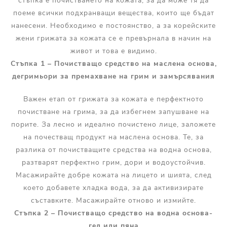
стъпка е почистването на кожата, за да може тя да
поеме всички подхранващи вещества, които ще бъдат
нанесени. Необходимо е постоянство, а за корейските
жени грижата за кожата се е превърнала в начин на
живот и това е видимо.
Стъпка 1 – Почистващо средство на маслена основа,
дегримьори за премахване на грим и замърсявания
Важен етап от грижата за кожата е перфектното
почистване на грима, за да избегнем запушване на
порите. За лесно и идеално почистено лице, заложете
на почестващ продукт на маслена основа. Те, за
разлика от почистващите средства на водна основа,
разтварят перфектно грим, дори и водоустойчив.
Масажирайте добре кожата на лицето и шията, след
което добавете хладка вода, за да активизирате
съставките. Масажирайте отново и измийте.
Стъпка 2 – Почистващо средство на водна основа-
гел или пяна