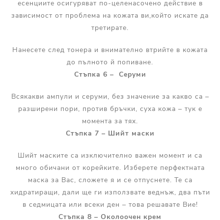
есенциите осигуряват по-целенасочено действие в
зависимост от проблема на кожата ви,който искате да
третирате.
Нанесете след тонера и внимателно втрийте в кожата
до пълното й попиване.
Стъпка 6 – Серуми
Всякакви ампули и серуми, без значение за какво са –
разширени пори, против бръчки, суха кожа – тук е
момента за тях.
Стъпка 7 – Шийт маски
Шийт маските са изключително важен момент и са
много обичани от корейките. Изберете перфектната
маска за Вас, сложете я и се отпуснете. Те са
хидратиращи, дали ще ги използвате веднъж, два пъти
в седмицата или всеки ден – това решавате Вие!
Стъпка 8 – Околоочен крем