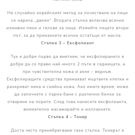
Не случайно корейският метод за почистване на лице
се нарича „двоен“. Втората стъпка включва всички
измивни пяни и гелове за лице. Измийте лицето втори
път, за да премахнете всички остатъци от масла.
Стъпка 3 – Ексфолиант
Тук е добре първо да вметнем, че ексфолирането е
добре да се прави най-много 2 пъти в седмицата, а
при чувствителна кожа и акне – веднъж.
Ексфолиращите средства премахват мъртвите клетки и
разкриват мека и сияйна кожа. Ако имате време, може
да започнете с парна баня с различни билки за
отваряне на порите. След това нанесете ексфолианта,
внимателно масажирайте и изплакнете.
Стъпка 4 – Тонер
Доста често пренебрегваме тази стъпка. Тонерът е