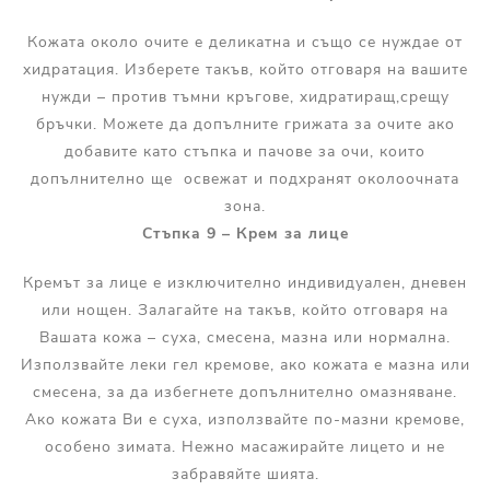
Кожата около очите е деликатна и също се нуждае от
хидратация. Изберете такъв, който отговаря на вашите
нужди – против тъмни кръгове, хидратиращ,срещу
бръчки. Можете да допълните грижата за очите ако
добавите като стъпка и пачове за очи, които
допълнително ще освежат и подхранят околоочната
зона.
Стъпка 9 – Крем за лице
Кремът за лице е изключително индивидуален, дневен
или нощен. Залагайте на такъв, който отговаря на
Вашата кожа – суха, смесена, мазна или нормална.
Използвайте леки гел кремове, ако кожата е мазна или
смесена, за да избегнете допълнително омазняване.
Ако кожата Ви е суха, използвайте по-мазни кремове,
особено зимата. Нежно масажирайте лицето и не
забравяйте шията.