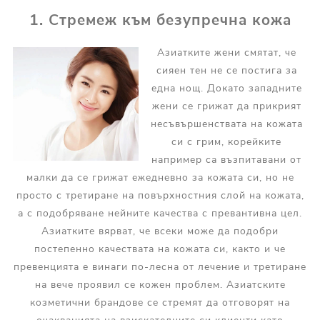
1. Стремеж към безупречна кожа
Азиатките жени смятат, че
сияен тен не се постига за
една нощ. Докато западните
жени се грижат да прикрият
несъвършенствата на кожата
си с грим, корейките
например са възпитавани от
малки да се грижат ежедневно за кожата си, но не
просто с третиране на повърхностния слой на кожата,
а с подобряване нейните качества с превантивна цел.
Азиатките вярват, че всеки може да подобри
постепенно качествата на кожата си, както и че
превенцията е винаги по-лесна от лечение и третиране
на вече проявил се кожен проблем. Азиатските
козметични брандове се стремят да отговорят на