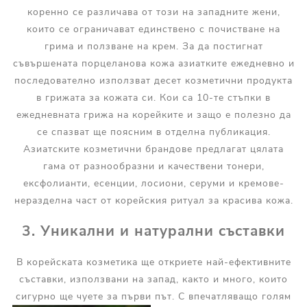
коренно се различава от този на западните жени,
които се ограничават единствено с почистване на
грима и ползване на крем. За да постигнат
съвършената порцеланова кожа азиатките ежедневно и
последователно използват десет козметични продукта
в грижата за кожата си. Кои са 10-те стъпки в
ежедневната грижа на корейките и защо е полезно да
се спазват ще поясним в отделна публикация.
Азиатските козметични брандове предлагат цялата
гама от разнообразни и качествени тонери,
ексфолианти, есенции, лосиони, серуми и кремове-
неразделна част от корейския ритуал за красива кожа.
3. Уникални и натурални съставки
В корейската козметика ще откриете най-ефективните
съставки, използвани на запад, както и много, които
сигурно ще чуете за първи път.
С впечатляващо голям