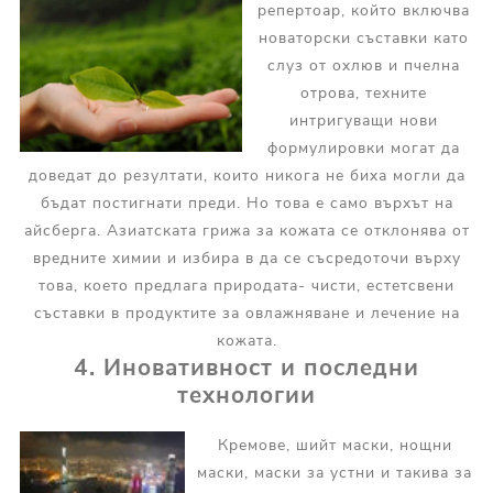
репертоар, който включва
новаторски съставки като
слуз от охлюв и пчелна
отрова, техните
интригуващи нови
формулировки могат да
доведат до резултати, които никога не биха могли да
бъдат постигнати преди. Но това е само върхът на
айсберга. Азиатската грижа за кожата се отклонява от
вредните химии и избира в да се съсредоточи върху
това, което предлага природата- чисти, естетсвени
съставки в продуктите за овлажняване и лечение на
кожата.
4. Иновативност и последни
технологии
Кремове, шийт маски, нощни
маски, маски за устни и такива за