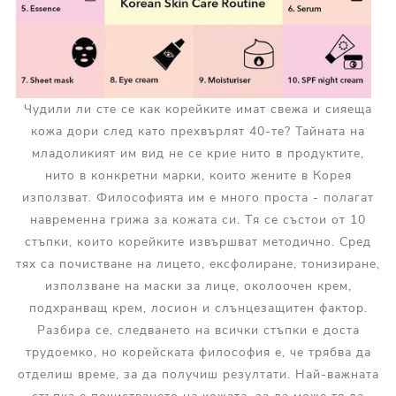
Чудили ли сте се как корейките имат свежа и сияеща
кожа дори след като прехвърлят 40-те? Тайната на
младоликият им вид не се крие нито в продуктите,
нито в конкретни марки, които жените в Корея
използват. Философията им е много проста - полагат
навременна грижа за кожата си. Тя се състои от 10
стъпки, които корейките извършват методично. Сред
тях са почистване на лицето, ексфолиране, тонизиране,
използване на маски за лице, околоочен крем,
подхранващ крем, лосион и слънцезащитен фактор.
Разбира се, следването на всички стъпки е доста
трудоемко, но корейската философия е, че трябва да
отделиш време, за да получиш резултати. Най-важната