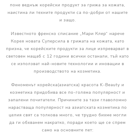
поне веднъж корейски продукт за грижа за кожата,
наистина ли техните продукти са по-добри от нашите
и защо.
Известното френско списание „Мари Клер“ нарече
Корея новата Суперсила в грижата на кожата, като
призна, че корейските продукти за лице изпреварват в
световен мащаб с 12 години всички останали, тъй като
се използват най-новите технологии и иновации в
производството на козметика.
Феноменът корейска(азиатска) красота K-Beauty и
козметика придобива все по-голяма популярност и
запалени почитатели. Причините за тази главоломно
нарастваща популярност на азиатската козметика по
целия свят са толкова много, че трудно бихме могли
да ги обхванем накратко, поради което ще се спрем
само на основните пет: