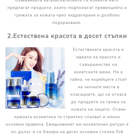
очакванията на взискателните си клиенти като
предлагат продукти, които подпомагат превенцията и
грижата за кожата чрез хидратиране и дълбоко
подхранване.
2.Естествена красота в десет стъпки
Естествената красота е
идеала за красота и
съвършенство на
азиатските жени. Не е
тайна, че корейците стоят
на челните места в
класациите, що се отнася
до продукти за грижа за
кожата на лицето. Освен
нужната козметика те стриктно спазват и някои
основни правила. Ежедневният им козметичен ритуал е
по-дълъг и се базира на десет основни стъпки.Той