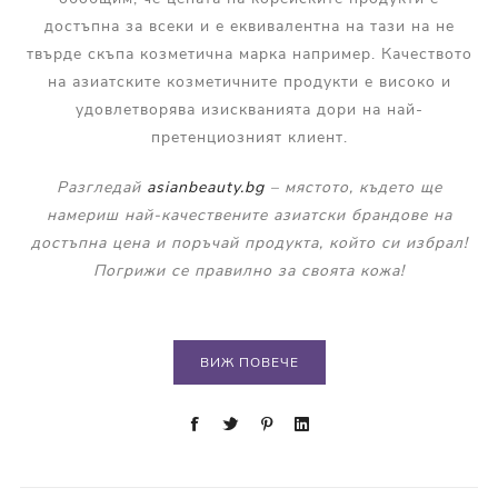
достъпна за всеки и е еквивалентна на тази на не
твърде скъпа козметична марка например. Качеството
на азиатските козметичните продукти е високо и
удовлетворява изискванията дори на най-
претенциозният клиент.
Разгледай
asianbeauty.bg
– мястото, където ще
намериш най-качествените азиатски брандове на
достъпна цена и поръчай продукта, който си избрал!
Погрижи се правилно за своята кожа!
ВИЖ ПОВЕЧЕ