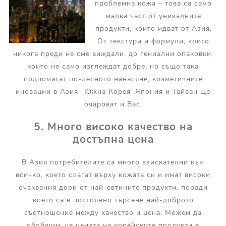
проблемна кожа – това са само
малка част от уникалните
продукти, които идват от Азия.
От текстури и формули, които
никога преди не сме виждали, до гениални опаковки,
които не само изглеждат добре, но също така
подпомагат по-лесното нанасяне, козметичните
иновации в Азия- Южна Корея ,Япония и Тайван ще
очароват и Вас.
5. Много високо качество на
достъпна цена
В Азия потребителите са много взискателни към
всичко, което слагат върху кожата си и имат високи
очаквания дори от най-евтините продукти, поради
което са в постоянно търсене най-доброто
съотношение между качество и цена. Можем да
обобщим, че цената на корейските продукти е