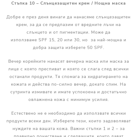
Стъпка 10 – Слънцезащитен крем / Нощна маска
Добре е през деня винаги да нанасяме слънцезащитен
крем, за да се предпазим от вредните лъчи на
слънцето и от пигментации. Може да
използваме SPF 15, 20 или 30, но за най-мощна и
добра защита изберете 50 SPF.
Вечер корейките нанасят вечерна маска или маска за
лице с която преспиват и която се слага след всички
останали продукти. Тя спомага за хидратирането на
кожата и действа по-силно вечер, докато спим. На
сутринта измивате и имате успокоена и достатъчно
овлажнена кожа с минимум усилия.
Естествено не е необходимо да използвате всички
продукти всеки ден. Изберете тези, които задоволяват
нуждите на вашата кожа. Важни стъпки 1 и 2 – за
правилно почистване и следващите, които дават