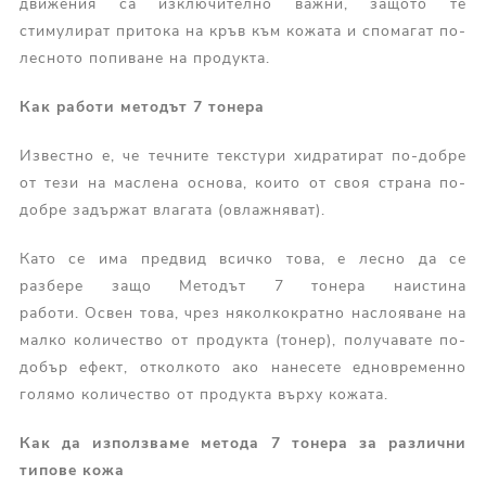
движения са изключително важни, защото те
стимулират притока на кръв към кожата и спомагат по-
лесното попиване на продукта.
Как работи методът 7 тон
ера
Известно е, че течните текстури хидратират по-добре
от тези на маслена основа, които от своя страна по-
добре задържат влагата (овлажняват).
Като се има предвид всичко това, е лесно да се
разбере защо Методът 7 тонера наистина
работи. Освен това, чрез няколкократно наслояване на
малко количество от продукта (тонер), получавате по-
добър ефект, отколкото ако нанесете едновременно
голямо количество от продукта върху кожата.
Как да използваме метода 7 тонера за различни
типове кожа