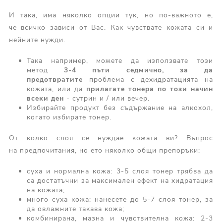
И така, има няколко опции тук, но по-важното е,
че всичко зависи от Вас. Как чувствате кожата си и
нейните нужди.
Така например, можете да използвате този
метод
3-4 пъти седмично, за да
предотвратите
проблема с дехидратацията на
кожата, или да
прилагате тонера по този начин
всеки ден
- сутрин и / или вечер.
Избирайте продукт без съдържание на алкохол,
когато избирате тонер.
От колко слоя се нуждае кожата ви? Въпрос
на предпочитания, но ето няколко общи препоръки:
суха и нормална кожа: 3-5 слоя тонер трябва да
са достатъчни за максимален ефект на хидратация
на кожата;
много суха кожа: нанесете до 5-7 слоя тонер, за
да овлажните такава кожа;
комбинирана, мазна и чувствителна кожа: 2-3