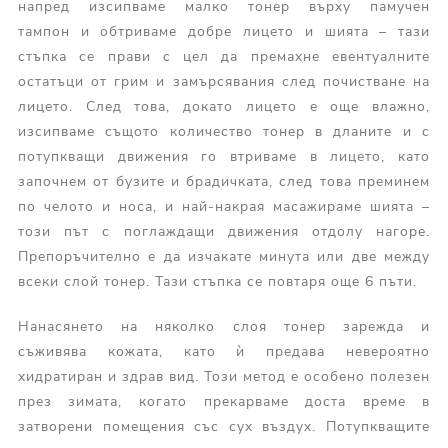
напред изсипваме малко тонер върху памучен
тампон и обтриваме добре лицето и шията – тази
стъпка се прави с цел да премахне евентуалните
остатъци от грим и замърсявания след почистване на
лицето. След това, докато лицето е още влажно,
изсипваме същото количество тонер в дланите и с
потупкващи движения го втриваме в лицето, като
започнем от бузите и брадичката, след това преминем
по челото и носа, и най-накрая масажираме шията –
този път с поглаждащи движения отдолу нагоре.
Препоръчително е да изчакате минута или две между
всеки слой тонер. Тази стъпка се повтаря още 6 пъти.
Нанасянето на няколко слоя тонер зарежда и
съживява кожата, като ѝ предава невероятно
хидратиран и здрав вид. Този метод е особено полезен
през зимата, когато прекарваме доста време в
затворени помещения със сух въздух. Потупкващите