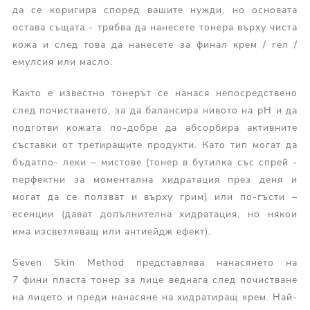
да се коригира според вашите нужди, но основата
остава същата - трябва да нанесете тонера върху чиста
кожа и след това да нанесете за финал крем / гел /
емулсия или масло.
Както е известно тонерът се нанася непосредствено
след почистването, за да балансира нивото на pH и да
подготви кожата по-добре да абсорбира активните
съставки от третиращите продукти. Като тип могат да
бъдатпо- леки – мистове (тонер в бутилка със спрей -
перфектни за моментална хидратация през деня и
могат да се ползват и върху грим) или по-гъсти –
есенции (дават допълнителна хидратация, но някои
има изсветляващ или антиейдж ефект).
Seven Skin Method представлява нанасянето на
7 фини пласта тонер за лице веднага след почистване
на лицето и преди нанасяне на хидратиращ крем. Най-