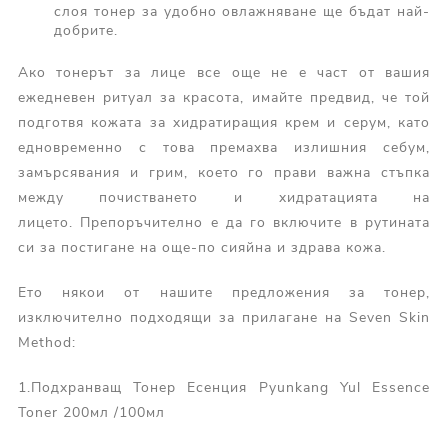
слоя тонер за удобно овлажняване ще бъдат най-
добрите.
Ако тонерът за лице все още не е част от вашия
ежедневен ритуал за красота, имайте предвид, че той
подготвя кожата за хидратиращия крем и серум, като
едновременно с това премахва излишния себум,
замърсявания и грим, което го прави важна стъпка
между почистването и хидратацията на
лицето. Препоръчително е да го включите в рутината
си за постигане на още-по сияйна и здрава кожа.
Ето някои от нашите предложения за тонер,
изключително подходящи за прилагане на Seven Skin
Method:
1.Подхранващ Тонер Есенция Pyunkang Yul Essence
Toner 200мл
/100
мл