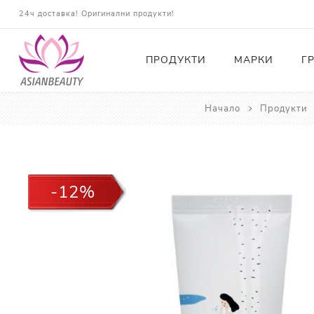
24ч доставка! Оригинални продукти!
ПРОДУКТИ
МАРКИ
Г
Начало
Продукти
Почистващи
Тонери
Есенции
-12%
Серуми
Околоочна грижа
Кремове и Хидратация
Слънцезащита
Комплекти
Карти за Подарък