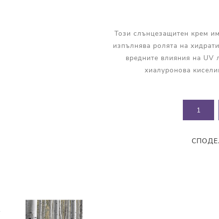
Прополис
Комбинирана Кожа
Витамин С
Този слънцезащитен крем им
Витамин Е
изпълнява ролята на хидрати
Муцин от Охлюв
вредните влияния на UV л
хиалуронова киселин
Ретинол
СПОДЕ