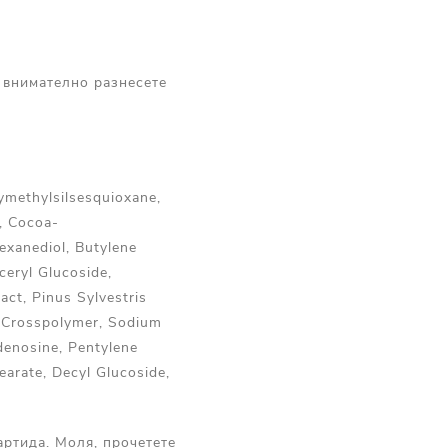
и внимателно разнесете
ymethylsilsesquioxane,
l, Cocoa-
exanediol, Butylene
ceryl Glucoside,
act, Pinus Sylvestris
e Crosspolymer, Sodium
denosine, Pentylene
earate, Decyl Glucoside,
артида. Моля, прочетете