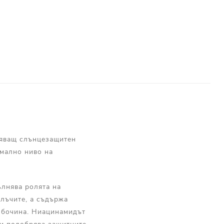
няващ слънцезащитен
имално ниво на
ълнява ролята на
лъчите, а съдържа
ълбочина. Ниацинамидът