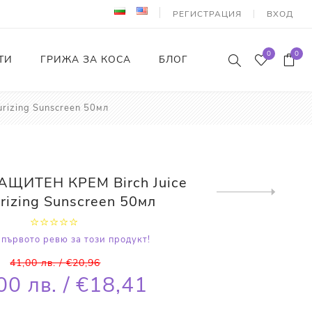
РЕГИСТРАЦИЯ
ВХОД
0
0
ТИ
ГРИЖА ЗА КОСА
БЛОГ
izing Sunscreen 50мл
ЩИТЕН КРЕМ Birch Juice
Next
rizing Sunscreen 50мл
product
първото ревю за този продукт!
41,00 лв. / €20,96
00 лв. / €18,41