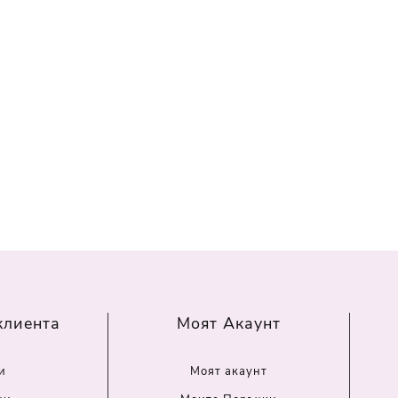
клиента
Моят Акаунт
и
Моят акаунт