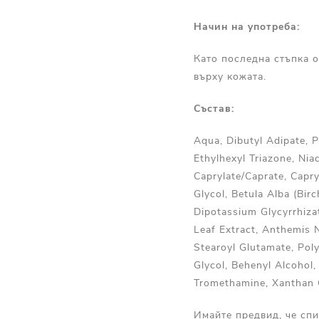
Начин на употреба:
Като последна стъпка о
върху кожата.
Състав:
Aqua, Dibutyl Adipate, 
Ethylhexyl Triazone, Ni
Caprylate/Caprate, Capry
Glycol, Betula Alba (Bir
Dipotassium Glycyrrhizat
Leaf Extract, Anthemis 
Stearoyl Glutamate, Poly
Glycol, Behenyl Alcohol,
Tromethamine, Xanthan 
Имайте предвид, че спи