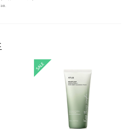
ав.
С