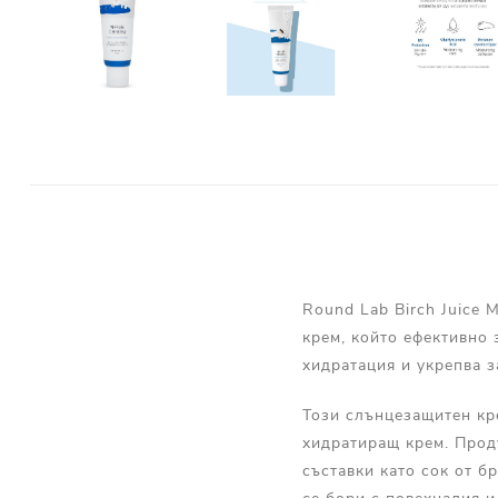
Round Lab Birch Juice
крем, който ефективно
хидратация и укрепва з
Този слънцезащитен кр
хидратиращ крем. Проду
съставки като сок от б