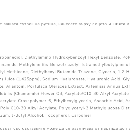
т вашата сутрешна рутина, нанесете върху лицето и шията 
Propanediol, Diethylamino Hydroxybenzoyl Hexyl Benzoate, Pol
acinamide, Methylene Bis-Benzotriazolyl Tetramethylbutylpheno
lyl Methicone, Diethylhexyl Butamido Triazone, Glycerin, 1,2-H
ch) Juice (1,425ppm), Sodium Hyaluronate, Hyaluronic Acid, Gly
e, Allantoin, Portulaca Oleracea Extract, Artemisia Annua Extr
Nobilis (Chamomile) Flower Oil, Acrylate/C10-30 Alkyl Acrylat
acrylate Crosspolymer-6, Ethylhexylglycerin, Ascorbic Acid, A
 Poly C10-30 Alkyl Acrylate, Polyglyceryl-3 Methylglucose Dist
Gum, t-Butyl Alcohol, Tocopherol, Carbomer
съкът със съставките може да се различава от партида до п