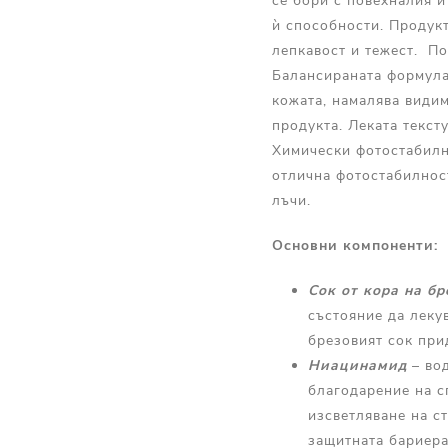
се бори с повехналия и
ѝ способности. Продукт
лепкавост и тежест. По
Балансираната формула,
кожата, намалява видим
продукта. Леката текст
Химически фотостабилн
отлична фотостабилност
лъчи.
Основни компоненти:
Сок от кора на бр
състояние да леку
брезовият сок при
Ниацинамид
– вод
благодарение на с
изсветляване на с
защитната бариера