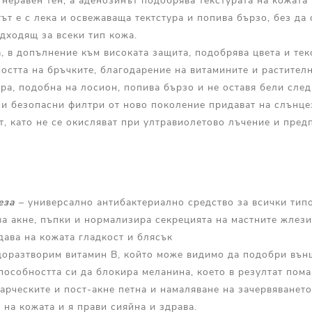
 неравен тен, а аденозинът подобрява текстурата на кожата
ът е с лека и освежаваща тектстура и попива бързо, без да 
дходящ за всеки тип кожа.
 в допълнение към високата защита, подобрява цвета и тек
остта на бръчките, благодарение на витамините и растителн
ура, подобна на лосион, попива бързо и не оставя бели сле
и безопасни филтри от ново поколение придават на слънц
, като не се окисляват при ултравиолетово лъчение и пред
еза
– универсално антибактериално средство за всички типо
ва акне, пъпки и нормализира секрецията на мастните жлези
дава на кожата гладкост и блясък
оразтворим витамин B, който може видимо да подобри външ
пособността си да блокира меланина, което в резултат пома
тарческите и пост-акне петна и намаляване на зачервяването
 на кожата и я прави сияйна и здрава.