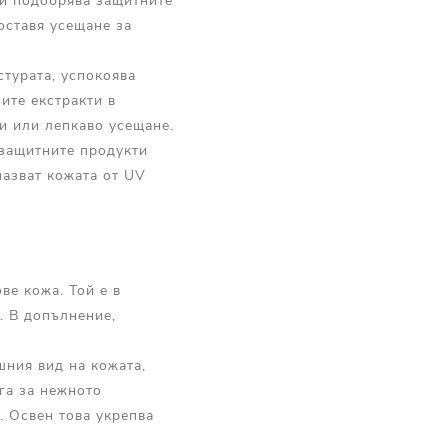
 и подобрява защитните
оставя усещане за
стурата, успокоява
ите екстракти в
ди или лепкаво усещане.
езащитните продукти
пазват кожата от UV
ве кожа. Той е в
. В допълнение,
ния вид на кожата,
га за нежното
. Освен това укрепва