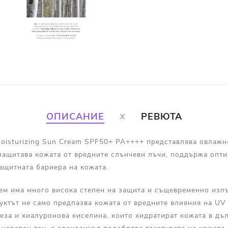
ОПИСАНИЕ
РЕВЮТА
 Moisturizing Sun Cream SPF50+ PA++++ представлява овлаж
 защитава кожата от вредните слънчеви лъчи, поддържа опт
ащитната бариера на кожата.
ем има много висока степен на защита и същевременно изп
ктът не само предпазва кожата от вредните влияния на UV 
реза и хиалуронова киселина, които хидратират кожата в д