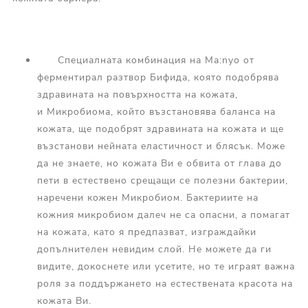
Специалната комбинация на Ma:nyo от
ферментирал разтвор Бифида, която подобрява
здравината на повърхността на кожата,
и Микробиома, който възстановява баланса на
кожата, ще подобрят здравината на кожата и ще
възстанови нейната еластичност и блясък. Може
да не знаете, но кожата Ви е обвита от глава до
пети в естествено срещащи се полезни бактерии,
наречени кожен Микробиом. Бактериите на
кожния микробиом далеч не са опасни, а помагат
на кожата, като я предпазват, изграждайки
допълнителен невидим слой. Не можете да ги
видите, докоснете или усетите, но те играят важна
роля за поддържането на естествената красота на
кожата Ви.