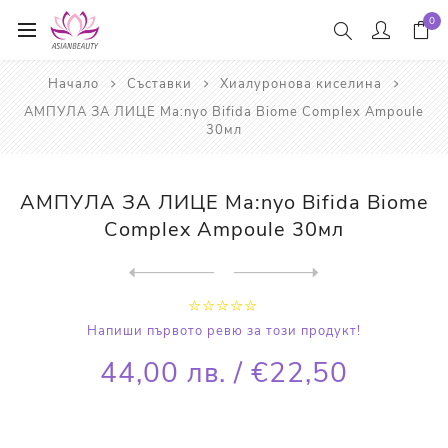
0
Начало
Съставки
Хиалуронова киселина
АМПУЛА ЗА ЛИЦЕ Ma:nyo Bifida Biome Complex Ampoule
30мл
АМПУЛА ЗА ЛИЦЕ Ma:nyo Bifida Biome
Complex Ampoule 30мл
Next
product
Previous product
ПОЧИСТВАЩА ПЯНА Rohto Menth...
Напиши първото ревю за този продукт!
44,00 лв. / €22,50