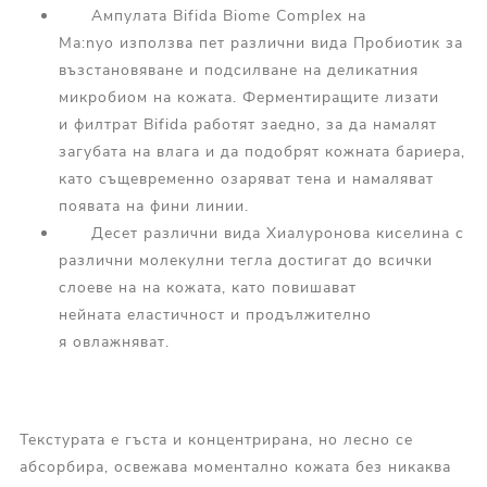
Ампулата Bifida Biome Complex на
Ma:nyo използва пет различни вида Пробиотик за
възстановяване и подсилване на деликатния
микробиом на кожата. Ферментиращите лизати
и филтрат Bifida работят заедно, за да намалят
загубата на влага и да подобрят кожната бариера,
като същевременно озаряват тена и намаляват
появата на фини линии.
Десет различни вида Хиалуронова киселина с
различни молекулни тегла достигат до всички
слоеве на на кожата, като повишават
нейната еластичност и продължително
я овлажняват.
Текстурата е гъста и концентрирана, но лесно се
абсорбира, освежава моментално кожата без никаква