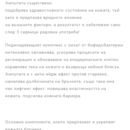
Ампулата съществено
подобрява здравословното състояние на кожата, тъй
като я предпазва вредното влияние
на външните фактори, а резултатът е забележим само
след 3 седмици редовна употреба!
Подмладяващият комплекс с лизат от бифидобактерии
интензивно овлажнява, ускорява процесите на
регенерация и обновяване на епидермалните клетки,
изравнява тена на кожата и възвръща нейния блясък.
Ампулата е с анти-ейдж ефект против стареене,
намалява дълбочината на бръчките, също така има
лек лифтинг ефект, повишава еластичността на
кожата, подсилва кожната бариера.
Основни компоненти, които предпазват и укрепват
кожната бариера: