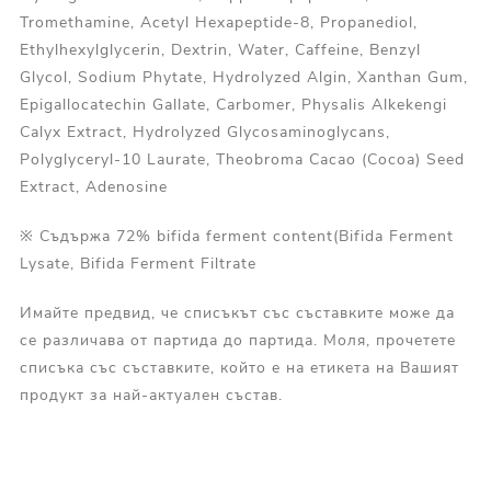
Tromethamine, Acetyl Hexapeptide-8, Propanediol,
Ethylhexylglycerin, Dextrin, Water, Caffeine, Benzyl
Glycol, Sodium Phytate, Hydrolyzed Algin, Xanthan Gum,
Epigallocatechin Gallate, Carbomer, Physalis Alkekengi
Calyx Extract, Hydrolyzed Glycosaminoglycans,
Polyglyceryl-10 Laurate, Theobroma Cacao (Cocoa) Seed
Extract, Adenosine
※ Съдържа 72% bifida ferment content(Bifida Ferment
Lysate, Bifida Ferment Filtrate
Имайте предвид, че списъкът със съставките може да
се различава от партида до партида. Моля, прочетете
списъка със съставките, който е на етикета на Вашият
продукт за най-актуален състав.