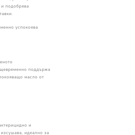
 и подобрява
тавки.
еменно успокоява
леното
същевременно поддържа
спокояващо масло от
бактерицидно и
 изсушава, идеално за