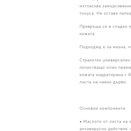
изтласква замърсявания
тонуса. Не оставя лепк
Превръща се в сладко м
кожата.
Подходящ е за мазна, ч
Страхотен универсален 
почистващо олио према
кожата хидратирана с б
листа на чаено дърво.
Основни компоненти:
• Маслото от листа на 
антивирусно действие, 