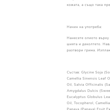
кожата, а също така пр
Начин на употреба:
Нанесете олиото върху 
шията и деколтето. Нав
разтвори грима. Изплак
Състав: Glycine Soja (So
Camellia Sinensis Leaf Oi
Oil, Salvia Officinalis (
Amygdalus Dulcis (Sweet 
Eucalyptus Globulus Leaf
Oil, Tocopherol, Camelli
Papaya (Papaya) Fruit E