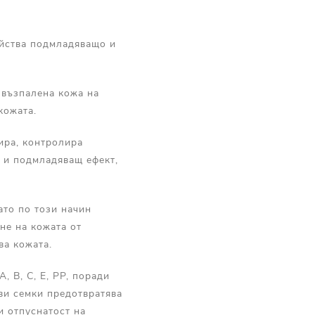
ейства подмладяващо и
, възпалена кожа на
кожата.
ира, контролира
 и подмладяващ ефект,
ато по този начин
не на кожата от
ва кожата.
 B, C, E, PP, поради
ви семки предотвратява
и отпуснатост на