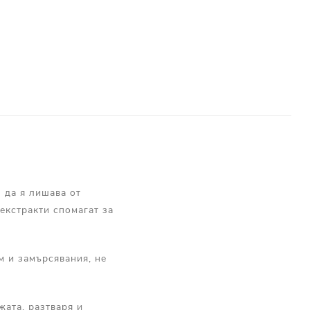
 да я лишава от
 екстракти спомагат за
м и замърсявания, не
жата, разтваря и