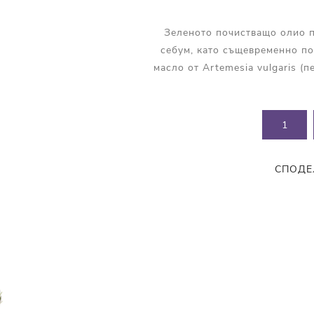
Прополис
Комбинирана Кожа
Витамин С
Зеленото почистващо олио 
себум, като същевременно по
Витамин Е
масло от Artemesia vulgaris (
Муцин от Охлюв
Ретинол
СПОДЕ