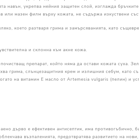
та навън, укрепва нейния защитен слой, изглажда бръчките
ав или мазен филм върху кожата, не съдържа изкуствени със
ляко, което разтваря грима и замърсяванията, като същевр
увствителна и склонна към акне кожа.
почистващ препарат, който няма да остави кожата суха. Зе
хва грима, слънцезащитния крем и излишния себум, като 
огато на витамин Е масло от Artemesia vulgaris (пелин) и у
чаено дърво е ефективен антисептик, има противогъбично, 
облекчава възпаленията, предотвратява развитието на нови,