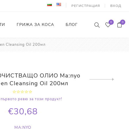
РЕГИСТРАЦИЯ
ВХОД
0
0
ТИ
ГРИЖА ЗА КОСА
БЛОГ
 Cleansing Oil 200мл
ОЧИСТВАЩО ОЛИО Ma:nyo
Next
en Cleansing Oil 200мл
product
първото ревю за този продукт!
€30,68
MA:NYO