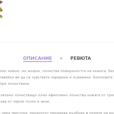
ОПИСАНИЕ
РЕВЮТА
ио нежно, но мощно, почиства повърхността на кожата, без
тавяйки ви да се чувствате заредени и освежени. Билковите
при почистване.
зелено почистващо олио ефективно почиства кожата от гри
зва от черни точки и акне.
 лека текстура, продуктът прониква дълбоко в порите на ко