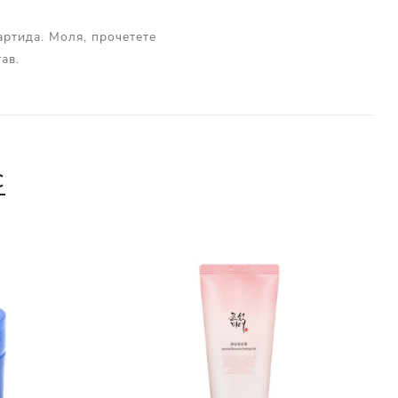
артида. Моля, прочетете
ав.
С