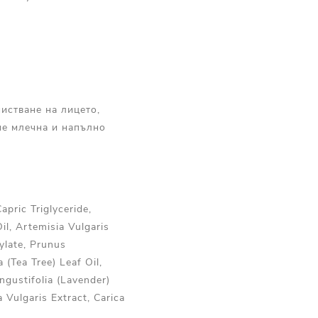
истване на лицето,
не млечна и напълно
apric Triglyceride,
Oil, Artemisia Vulgaris
rylate, Prunus
 (Tea Tree) Leaf Oil,
ngustifolia (Lavender)
 Vulgaris Extract, Carica