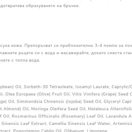
едотвратява образуването на бръчки.
суха кожа. Препоръчват се приблизително 3-4 помпи за поч
лажнете ръцете си с вода и масажирайте, докато сместа ста
нете с топла вода.
ybean) Oil, Sorbeth-30 Tetraoleate, Isoamyl Laurate, Caprylic/C
l, Olea Europaea (Olive) Fruit Oil, Vitis Vinifera (Grape) Seed 
Sage) Oil, Simmondsia Chinensis (Jojoba) Seed Oil, Glyceryl Cap
Almond) Oil, Moringa Oleifera Seed Oil, Melaleuca Alternifolia
 Oil, Rosmarinus Officinalis (Rosemary) Leaf Oil, Lavandula A
a Sinensis Leaf Extract, Camellia Sinensis Leaf Water, Artemisia
xtract, Pogostemon Cablin Oil, Olibanum, Limonene