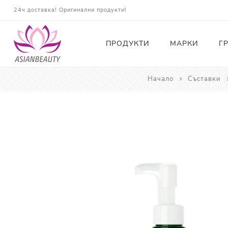
24ч доставка! Оригинални продукти!
ПРОДУКТИ
МАРКИ
Г
Начало
Съставки
Почистващи
Тонери
Есенции
Серуми
Околоочна грижа
Кремове и Хидратация
Слънцезащита
Комплекти
Карти за Подарък