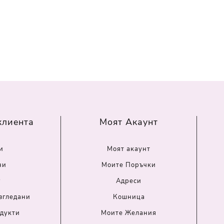
клиента
Моят Акаунт
и
Моят акаунт
ни
Моите Поръчки
г
Адреси
згледани
Кошница
дукти
Моите Желания