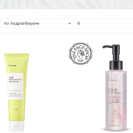
Прополис
Комбинирана Кожа
Витамин С
Витамин Е
Муцин от Охлюв
Ретинол