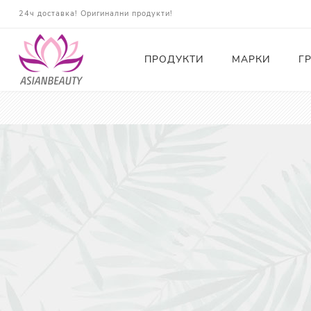
24ч доставка! Оригинални продукти!
ПРОДУКТИ
МАРКИ
Г
Почистващи
Тонери
Есенции
Серуми
Околоочна грижа
Кремове и Хидратация
Слънцезащита
Комплекти
Карти за Подарък