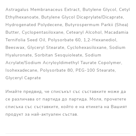
Astragalus Membranaceus Extract, Butylene Glycol, Cetyl
Ethylhexanoate, Butylene Glycol Dicaprylate/Dicaprate,
Hydrogenated Polydecene, Butyrospermum Parkii (Shea)
Butter, Cyclopentasiloxane, Cetearyl Alcohol, Macadamia
Ternifolia Seed Oil, Polysorbate 60, 1,2-Hexanediol,
Beeswax, Glyceryl Stearate, Cyclohexasiloxane, Sodium
Hyaluronate, Sorbitan Sesquioleate, Sodium
Acrylate/Sodium Acryloyldimethyl Taurate Copolymer,
Isohexadecane, Polysorbate 80, PEG-100 Stearate,
Glyceryl Caprate
Имайте предвид, че списъкът със съставките може да
се различава от партида до партида. Моля, прочетете
списъка със съставките, който е на етикета на Вашият
продукт за най-актуален състав.