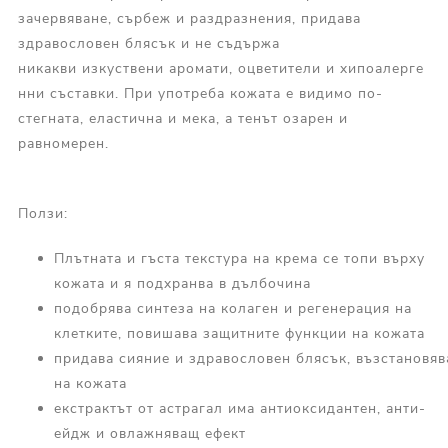
зачервяване, сърбеж и раздразнения, придава
здравословен блясък и не съдържа
никакви изкуствени аромати, оцветители и хипоалерге
нни съставки. При употреба кожата е видимо по-
стегната, еластична и мека, а тенът озарен и
равномерен.
Ползи:
Плътната и гъста текстура на крема се топи върху
кожата и я подхранва в дълбочина
подобрява синтеза на колаген и регенерация на
клетките, повишава защитните функции на кожата
придава сияние и здравословен блясък, възстановяв
на кожата
екстрактът от астрагал има антиоксидантен, анти-
ейдж и овлажняващ ефект