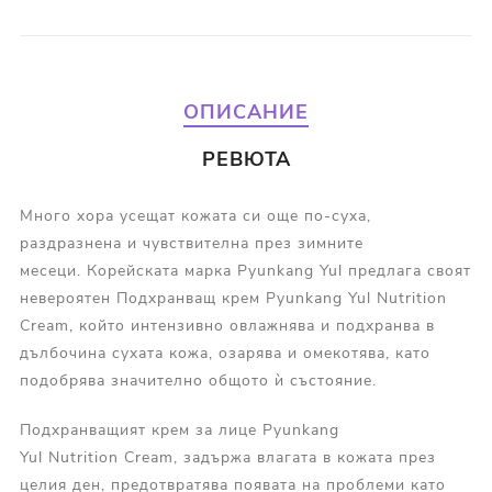
ОПИСАНИЕ
РЕВЮТА
Много хора усещат кожата си още по-суха,
раздразнена и чувствителна през зимните
месеци. Корейската марка Pyunkang Yul предлага своят
невероятен Подхранващ крем Pyunkang Yul Nutrition
Cream, който интензивно овлажнява и подхранва в
дълбочина сухата кожа, озарява и омекотява, като
подобрява значително общото ѝ състояние.
Подхранващият крем за лице Pyunkang
Yul Nutrition Cream, задържа влагата в кожата през
целия ден, предотвратява появата на проблеми като