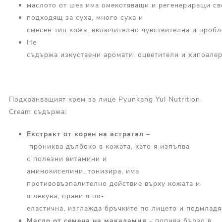
маслото от шеа има омекотяващи и регенериращи сво
подходящ за суха, много суха и
смесен тип кожа, включително чувствителна и проб
Не
съдържа изкуствени аромати, оцветители и хипоалер
Подхранващият крем за лице Pyunkang Yul Nutrition
Cream съдържа:
Екстракт
от
корен
на
астрагал
–
прониква дълбоко в кожата, като я изпълва
с полезни витамини и
аминокиселини, тонизира, има
противовъзпалително действие върху кожата и
я лекува, прави я по-
еластична, изглажда бръчките по лицето и подмладя
Масло
от
семена на макадамия
- попива бързо в