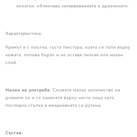
колаген, облекчава зачервяванията и дразненето.
Характеристика:
Кремът е с плътна, гъста текстура, която се топи върху
кожата, попива бързо и не оставя лепкав или мазен
слой.
Начин на употреба
: Сложете малко количество на
дланите си и го нанесете върху чисто лице като
последна стъпка в ежедневната си рутина.
Състав: