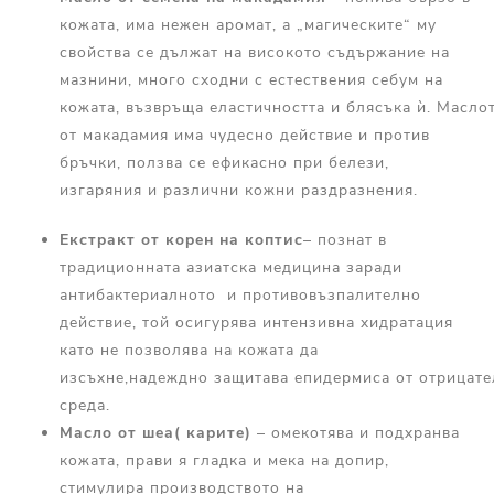
кожата, има нежен аромат, а „магическите“ му
свойства се дължат на високото съдържание на
мазнини, много сходни с естествения себум на
кожата, възвръща еластичността и блясъка ѝ. Масло
от макадамия има чудесно действие и против
бръчки, ползва се ефикасно при белези,
изгаряния и различни кожни раздразнения.
Екстракт от корен на
коптис
– познат в
традиционната азиатска медицина заради
антибактериалното и противовъзпалително
действие, той осигурява интензивна хидратация
като не позволява на кожата да
изсъхне,надеждно защитава епидермиса от отрицате
среда.
Масло
от
шеа
( карите)
– омекотява и подхранва
кожата, прави я гладка и мека на допир,
стимулира производството на