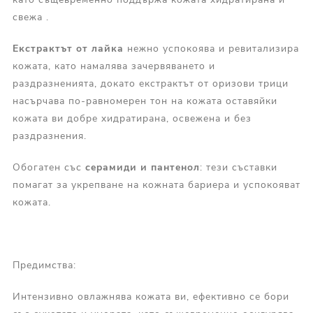
свежа .
Екстрактът от лайка
нежно успокоява и ревитализира
кожата, като намалява зачервяването и
раздразненията, докато екстрактът от оризови трици
насърчава по-равномерен тон на кожата оставяйки
кожата ви добре хидратирана, освежена и без
раздразнения.
Обогатен със
с
ерамиди и пантенол
: тези съставки
помагат за укрепване на кожната бариера и успокояват
кожата.
Предимства:
Интензивно овлажнява кожата ви, ефективно се бори