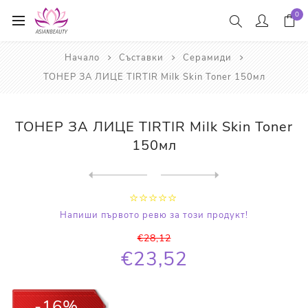
0
Начало
Съставки
Серамиди
ТОНЕР ЗА ЛИЦЕ TIRTIR Milk Skin Toner 150мл
ТОНЕР ЗА ЛИЦЕ TIRTIR Milk Skin Toner
150мл
Next
product
Previous product
АМПУЛА ЗА ЛИЦЕ TIRTIR Ceram...
Напиши първото ревю за този продукт!
€28,12
€23,52
-16%