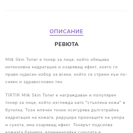
ОПИСАНИЕ
РЕВЮТА
Milk Skin Toner е тонер за лице, който обещава
интензивна хидратация и озаряващ ефект, което го
прави чудесен избор за всеки, който се стреми към по-
сияен и здравословен тен.
TIRTIR Milk Skin Toner е награждаван и популярен
тонер за лице, който изглежда като "стъклена кожа" в
бутилка. Този млечен тоник осигурява дълготрайна
хидратация на кожата, редуцира признаците на умора
и сухота, има озаряващ ефект. Тонерът подсилва
кожната бариера, елиминирайки сухотата и