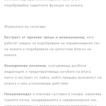
подобрявайки защитните функции на кожата.
Формулата му съчетава:
Екстракт от оризови трици и ниамцинамид
, като
работят заедно за подобряване на неравномерния тен
на кожата и подобряване на цялостния блясък на
кожата.
Хиалуронова киселина
, осигуряваща дълбока
хидратация и предотвратяваща загубата на влага,
както и екстракт от лайка, който придава жизненост на
кожата и има успокояващо действие.
Ниацинамидът
е ключова съставка в тонера, намалява
тъмните петна, зачервяванията и неравномерния тен,
като същевременно поддържа кожата хидратирана и