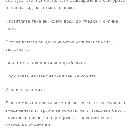
със сухотата и умората, като същевременно осигурява
желания вид на „стъклена кожа“.
Изсветлява тена ви, което води до гладка и сияйна
кожа.
Оставя кожата ви да се чувства ревитализирана и
овлажнена.
Гарантирано хидратира в дълбочина.
Подобрява неравномерния тен на кожата.
Успокоява кожата.
Леката млечна текстура го прави лесен за включване в
ежедневната ви грижа за кожата, като предлага бърз и
ефективен начин за подобряване на естествения
блясък на кожата ви.