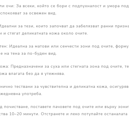
и очи: За всеки, който се бори с подпухналост и умора под
спокояват за освежен вид.
деални за тези, които започват да забелязват ранни призна
 и стягат деликатната кожа около очите.
тен: Идеална за матови или сенчести зони под очите, форму
е на тена за по-буден вид.
ожа: Предназначени за суха или стегната зона под очите, т
ржа влагата без да я утежнява.
инично тествани за чувствителна и деликатна кожа, осигур
ежедневна употреба.
д почистване, поставете пачовете под очите или върху зони
ства 10–20 минути. Отстранете и леко потупайте останалата 