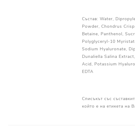
Състав: Water, Dipropyle
Powder, Chondrus Crispu
Betaine, Panthenol, Sucr
Polyglyceryl-10 Myristat
Sodium Hyaluronate, Dip
Dunaliella Salina Extrac
Acid, Potassium Hyaluro
EDTA
Списъкът със съставкит
който е на етикета на 