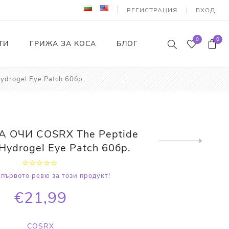
РЕГИСТРАЦИЯ
ВХОД
0
0
ТИ
ГРИЖА ЗА КОСА
БЛОГ
drogel Eye Patch 60бр.
 ОЧИ COSRX The Peptide
Next
Hydrogel Eye Patch 60бр.
product
първото ревю за този продукт!
€21,99
COSRX