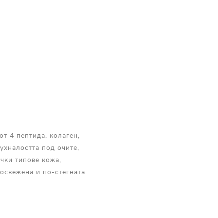
т 4 пептида, колаген,
ухналостта под очите,
чки типове кожа,
 освежена и по-стегната