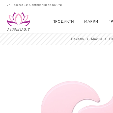
24ч доставка! Оригинални продукти!
ПРОДУКТИ
МАРКИ
Г
Начало
Маски
П
Почистващи
Тонери
Есенции
Серуми
Околоочна грижа
Кремове и Хидратация
Слънцезащита
Комплекти
Карти за Подарък