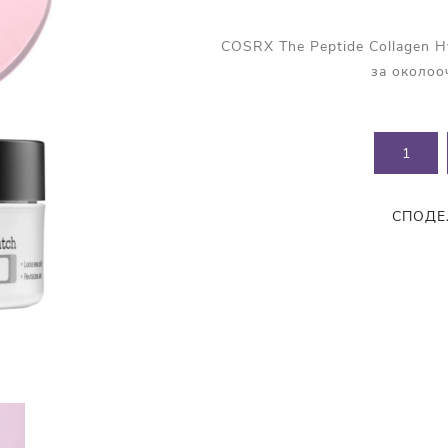
Прополис
Комбинирана Кожа
Витамин С
COSRX The Peptide Collagen H
за околоо
Витамин Е
Муцин от Охлюв
Ретинол
СПОДЕ