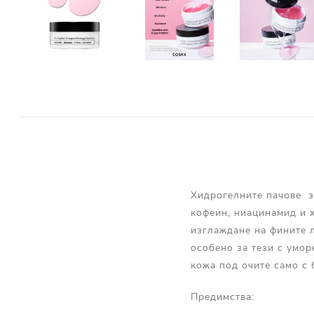
Хидрогелните пачове за
кофеин, ниацинамид и х
изглаждане на фините л
особено за тези с умор
кожа под очите само с 
Предимства: