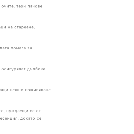
 очите, тези пачове
ци на стареене,
лата помага за
е осигуряват дълбока
яващи нежно изживяване
те, нуждаещи се от
есенция, докато се