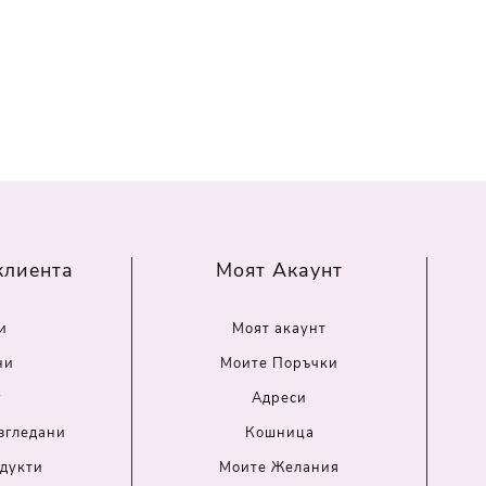
клиента
Моят Акаунт
и
Моят акаунт
ни
Моите Поръчки
г
Адреси
згледани
Кошница
дукти
Моите Желания