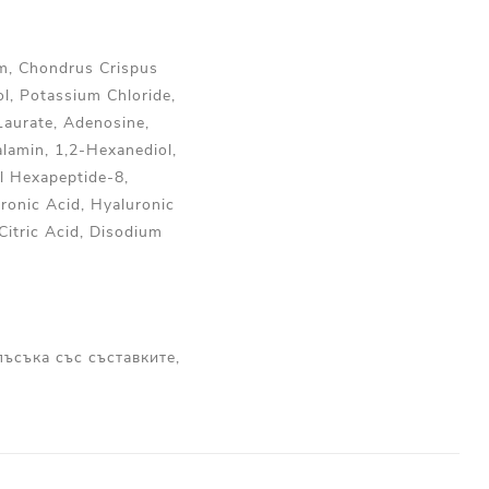
um, Chondrus Crispus
l, Potassium Chloride,
Laurate, Adenosine,
alamin, 1,2-Hexanediol,
l Hexapeptide-8,
uronic Acid, Hyaluronic
Citric Acid, Disodium
пъсъка със съставките,