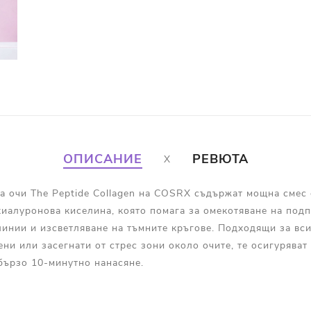
ОПИСАНИЕ
РЕВЮТА
 очи The Peptide Collagen на COSRX съдържат мощна смес о
иалуронова киселина, която помага за омекотяване на подп
инии и изсветляване на тъмните кръгове. Подходящи за вси
ени или засегнати от стрес зони около очите, те осигуряват
бързо 10-минутно нанасяне.