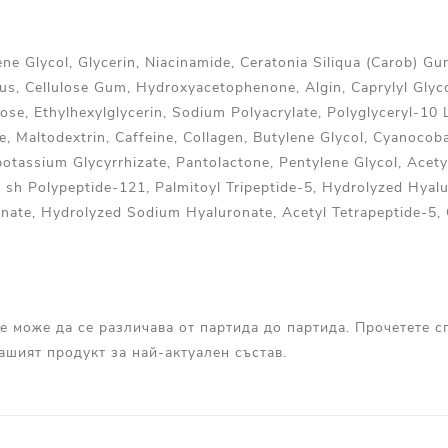
ne Glycol, Glycerin, Niacinamide, Ceratonia Siliqua (Carob) G
s, Cellulose Gum, Hydroxyacetophenone, Algin, Caprylyl Glyco
ose, Ethylhexylglycerin, Sodium Polyacrylate, Polyglyceryl-10 
e, Maltodextrin, Caffeine, Collagen, Butylene Glycol, Cyanocob
otassium Glycyrrhizate, Pantolactone, Pentylene Glycol, Acety
t, sh Polypeptide-121, Palmitoyl Tripeptide-5, Hydrolyzed Hyal
nate, Hydrolyzed Sodium Hyaluronate, Acetyl Tetrapeptide-5, 
е може да се различава от партида до партида. Прочетете с
Вашият продукт за най-актуален състав.