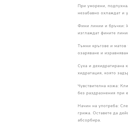
При уморени, подпухнал
незабавно охлаждат и у
Фини линии и бръчки: И
изглаждат фините линии
Тъмни кръгове и матов 
озаряване и изравняван
Суха и дехидратирана к
хидратация, която задъ
Чувствителна кожа: Кл
без раздразнения при 
Начин на употреба: Сле
грижа. Оставете да дей
абсорбира.