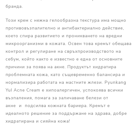
бранда.
Този крем с нежна гелообразна текстура има мощно
противовъзпалително и антибактериално действие,
което спира развитието и проникването на вредни
микроорганизми в кожата. Освен това кремът обещава
контрол и регулиране на свръхпроизводството на
себум, който както е известно е една от основните
причини за поява на акне. Продуктът хидратира
проблемната кожа, като същевременно балансира и
нормализира работата на мастните жлези. Pyunkang
Yul Acne Cream е хипоалергичен, успокоява всички
възпаления, помага за заличаване белези от
акне и подсилва кожната бариера. Кремът е
идеалното решение за поддържане на здрава, добре
хидратирана и сияйна кожа!