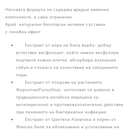
Неговата формула не съдържа вредни химични
компоненти, а само ограничен
брой натурални безопасни активни съставки
с лечебен ефект:
Екстракт от кора на Бяла върба- добър
естествен ексфолиант, който нежно ексфолира
мъртвите кожни клетки, абсорбира излишния
себум и спомага за почистване на запушените
пори.
Екстракт от плодове на растението
Форсития(Forsythia)- използват се широко в
традиционната китайска медицина за
антипиретично и противовъзпалително действие
при лечението на бактериални инфекции.
Екстракт от Центела Азиатика и корен от
Женско биле за облекчаване и успокояване на