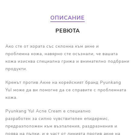
ОПИСАНИЕ
РЕВЮТА
Ако сте от хората със склонна към акне и
проблемна кожа, навярно сте осъзнали, че вашата
кожа изисква специална грижа и внимателно подбрани
продукти.
Кремът против Акне на корейският бранд Pyunkang
Yul може да ви помогне да се справите с проблемната
кожа.
Pyunkang Yul Acne Cream е специално
разработен за силно чувствителен епидермис,
предразположен към възпаления, раздразнения и
поява на пъпки, и е част от линията против акне на