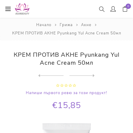
0
Начало
Грижа
Акне
КРЕМ ПРОТИВ АКНЕ Pyunkang Yul Acne Cream 50мл
КРЕМ ПРОТИВ АКНЕ Pyunkang Yul
Acne Cream 50мл
Next
product
Previous product
ПАЧОВЕ ПРОТИВ АКНЕ Pyunkan...
Напиши първото ревю за този продукт!
€15,85