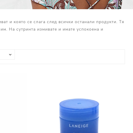
ват и която се слага след всички останали продукти. Тя
пим. На сутринта измивате и имате успокоена и