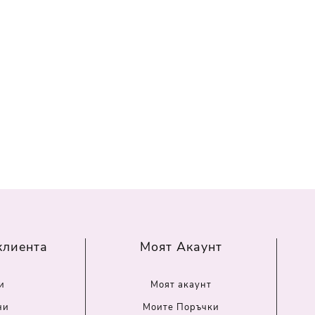
клиента
Моят Акаунт
и
Моят акаунт
ни
Моите Поръчки