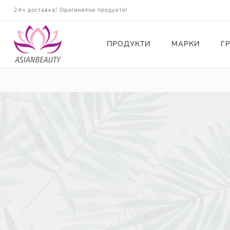
24ч доставка! Оригинални продукти!
ПРОДУКТИ
МАРКИ
Г
Почистващи
Тонери
Есенции
Серуми
Околоочна грижа
Кремове и Хидратация
Слънцезащита
Комплекти
Карти за Подарък