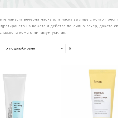
Прополис
Комбинирана Кожа
Витамин С
ите нанасят вечерна маска или маска за лице с която преспи
Витамин Е
идратирането на кожата и действа по-силно вечер, докато с
Муцин от Охлюв
влажнена кожа с минимум усилия.
Ретинол