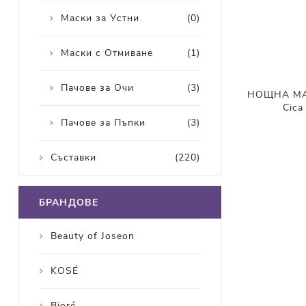
Маски за Устни
(0)
Маски с Отмиване
(1)
Пачове за Очи
(3)
НОЩНА МА
Cica
Пачове за Пъпки
(3)
Съставки
(220)
БРАНДОВЕ
Beauty of Joseon
KOSÉ
Bioré